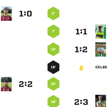
:


3’
:


7’
:


10’
15’
GELB
:


15’
:


18’