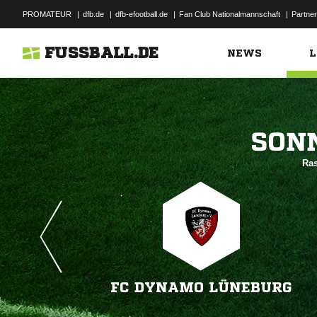
PROMATEUR
|
dfb.de
|
dfb-efootball.de
|
Fan Club Nationalmannschaft
|
Partner
FUSSBALL.DE
NEWS
L

Ras
FC DYNAMO LÜNEBURG