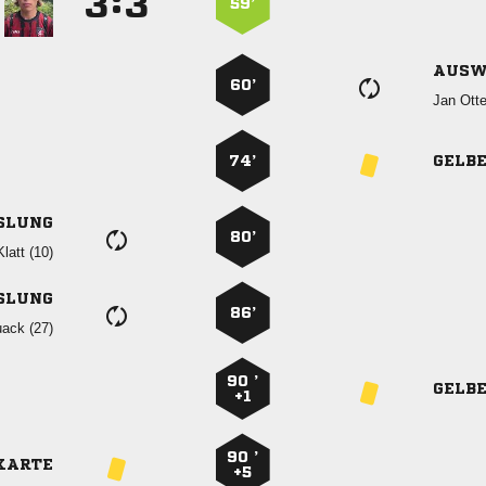
:


59’
AUSW
60’
 
74’
GELB
SLUNG
80’
 
SLUNG
86’
 
90 ’
GELB
+1
90 ’
KARTE
+5