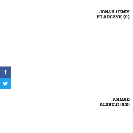
 
 

 