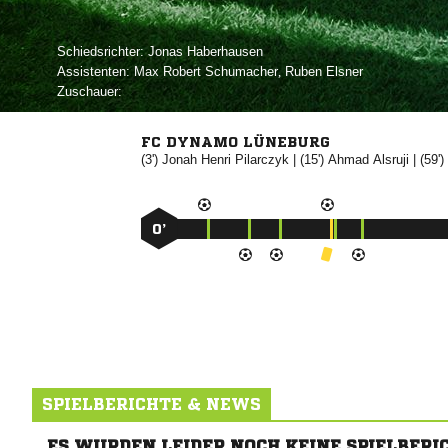
Schiedsrichter:
 
Assistenten:
  
,  
Zuschauer:
FC DYNAMO LÜNEBURG
(3')
 

| (15')


| (59')
0’
SPIELBERICHTE & NEWS
ES WURDEN LEIDER NOCH KEINE SPIELBERI