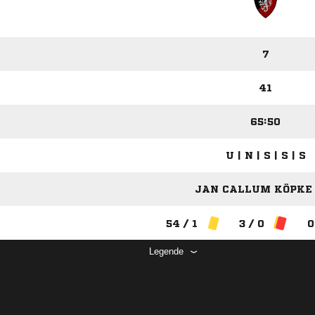
7
41
65:50
U | N | S | S | S
JAN CALLUM KÖPKE 
54 / 1
3 / 0
0
Legende