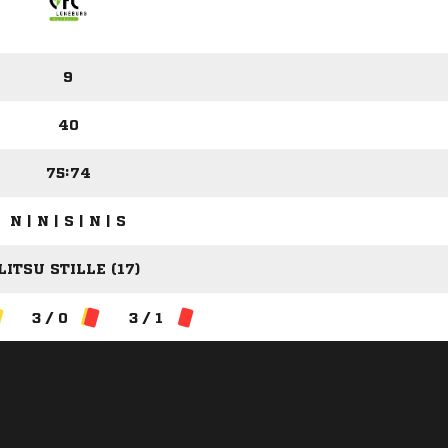
9
40
75:74
N | N | S | N | S
LITSU STILLE (17)
3 / 0
3 / 1