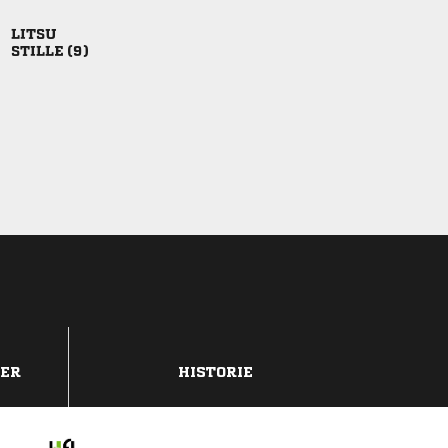

 
DER
HISTORIE