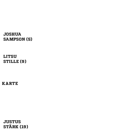

 

 
E KARTE

 