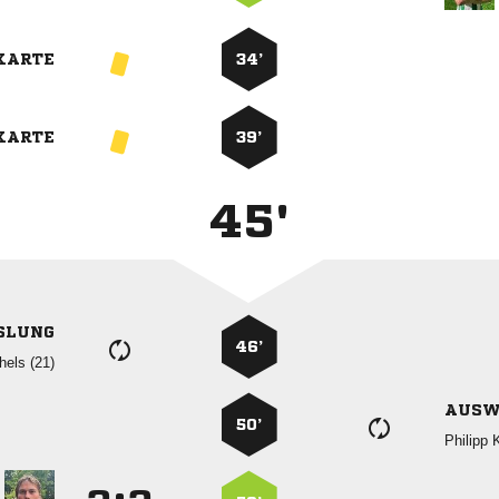
KARTE
34’
KARTE
39’
45'
SLUNG
46’
 
AUSW
50’
 