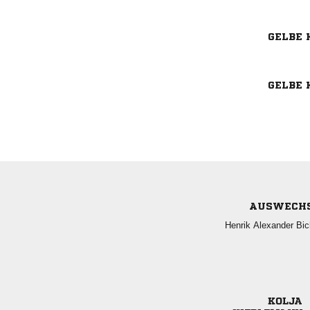
GELBE 
GELBE 
AUSWECH
  
