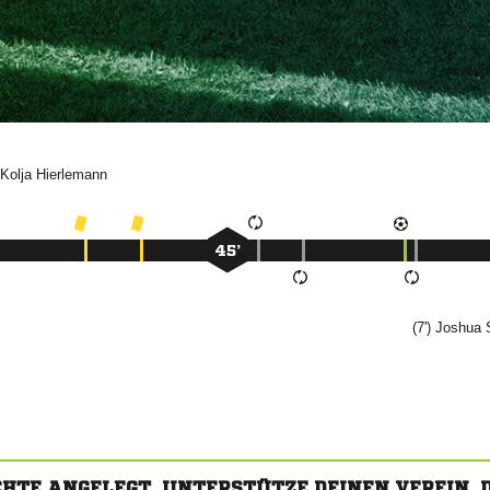


45’
(7')

CHTE ANGELEGT. UNTERSTÜTZE DEINEN VEREIN,