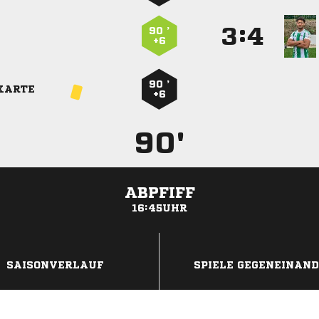
:


90 ’
+6
90 ’
KARTE
+6
90'
ABPFIFF
16:45UHR
ANZEIGE
SAISONVERLAUF
SPIELE GEGENEINAN