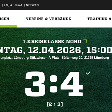
|
FAQ & Kontakt
|
Newsletter
Link
IGEN
VEREINE & VERBÄNDE
TRAINING &
1.KREISKLASSE NORD
 


enplatz, Lüneburg Sülzwiesen A-Platz, Sültenweg 20, 21339 Lüneburg
:


[2 : 3]