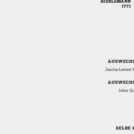


AUSWECH
 
AUSWECH
 
GELBE 