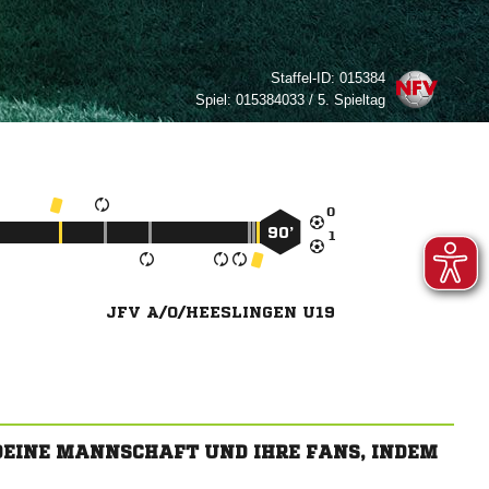
Staffel-ID:
015384
Spiel:
015384033 / 5. Spieltag

90’

JFV A/O/HEESLINGEN U19
 DEINE MANNSCHAFT UND IHRE FANS, INDEM