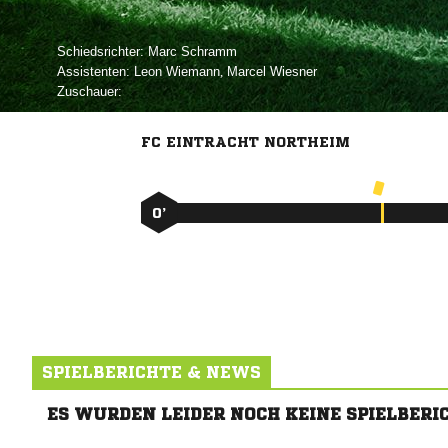
Schiedsrichter:
 
Assistenten:
 
,  
Zuschauer:
FC EINTRACHT NORTHEIM
0’
SPIELBERICHTE & NEWS
ES WURDEN LEIDER NOCH KEINE SPIELBERI