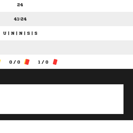
24
41:24
U | N | N | S | S
0 / 0
1 / 0