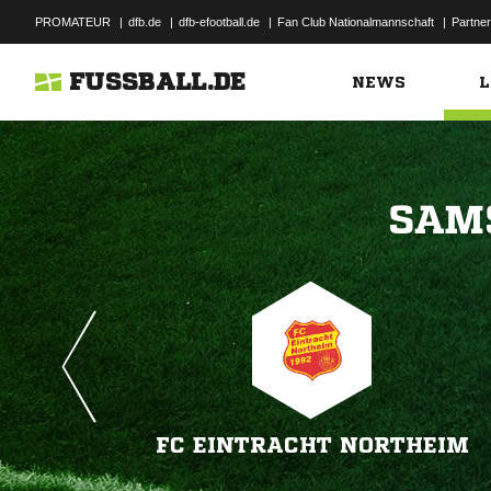
PROMATEUR
|
dfb.de
|
dfb-efootball.de
|
Fan Club Nationalmannschaft
|
Partner
FUSSBALL.DE
NEWS
L

FC EINTRACHT NORTHEIM