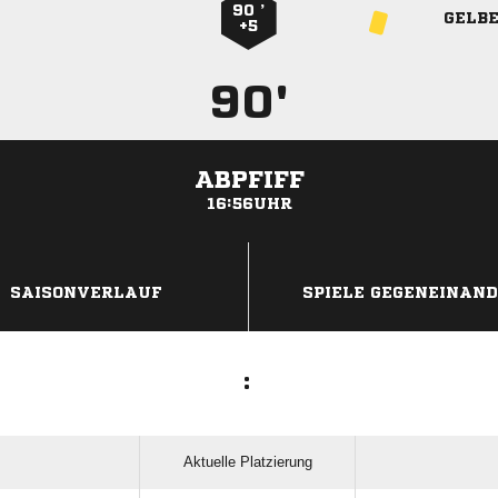
90 ’
GELB
+5
90'
ABPFIFF
16:56UHR
ANZEIGE
SAISONVERLAUF
SPIELE GEGENEINAN
:
Aktuelle Platzierung