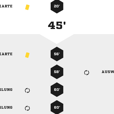
KARTE
20’
45'
KARTE
56’
58’
AUSW
SLUNG
60’
SLUNG
60’