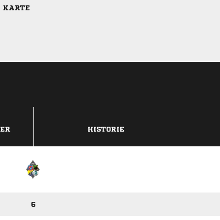
E KARTE
DER
HISTORIE
6