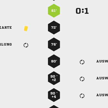
:


61’
KARTE
72’
SLUNG
76’
80’
AUSW
90 ’
AUSW
+2
90 ’
AUSW
+4