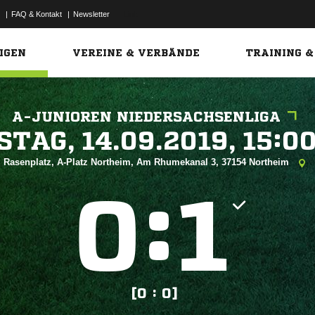
|
FAQ & Kontakt
|
Newsletter
Link
IGEN
VEREINE & VERBÄNDE
TRAINING &
A-JUNIOREN NIEDERSACHSENLIGA
 


Rasenplatz, A-Platz Northeim, Am Rhumekanal 3, 37154 Northeim
:


[0 : 0]