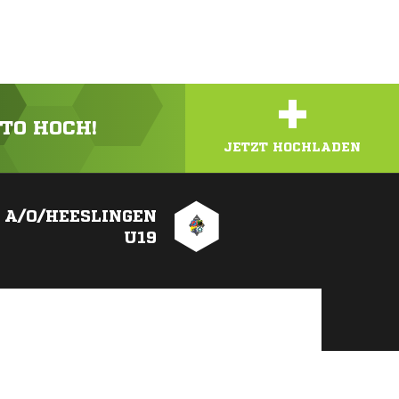
+
OTO HOCH!
JETZT HOCHLADEN
 A/O/HEESLINGEN
U19