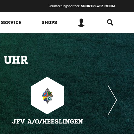
Vermarktungspartner:
 SERVICE
SHOPS
 
JFV A/​O/​HEESLINGEN