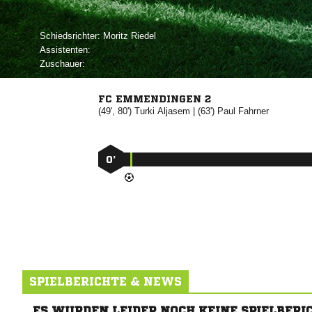
Schiedsrichter:
 
Assistenten:
Zuschauer:
FC EMMENDINGEN 2
(49', 80')


| (63')


0’
SPIELBERICHTE & NEWS
ES WURDEN LEIDER NOCH KEINE SPIELBERI