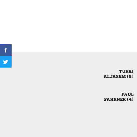

 

 