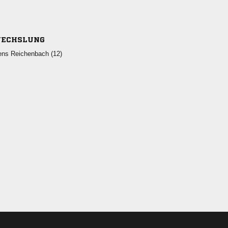
ECHSLUNG
  