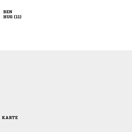

 
E KARTE