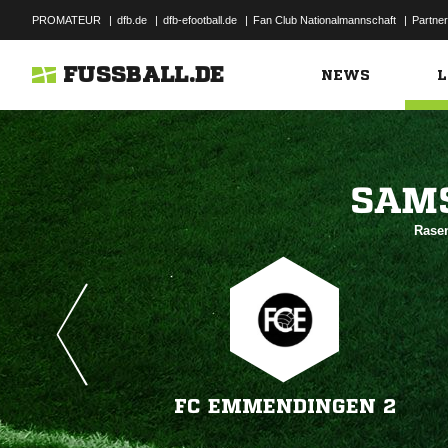
PROMATEUR
|
dfb.de
|
dfb-efootball.de
|
Fan Club Nationalmannschaft
|
Partner
FUSSBALL.DE
NEWS
L

Rase
FC EMMENDINGEN 2