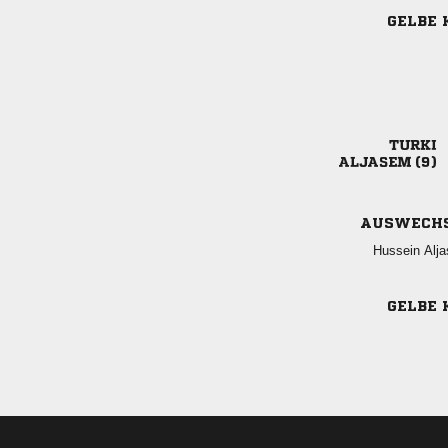
GELBE 

 
AUSWECH
 
GELBE 