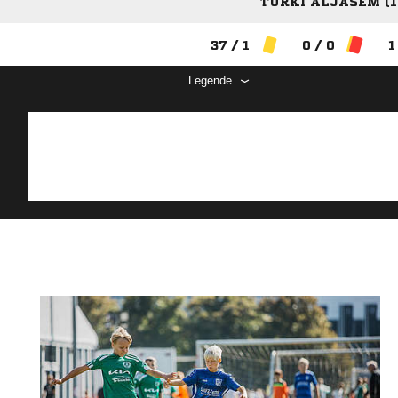
TURKI ALJASEM (1
37 / 1
0 / 0
1
Legende