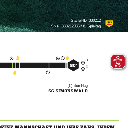
Staffel-ID:
330212
Spiel:
330212036 / 8. Spieltag

80’

(1')


SG SIMONSWALD
 DEINE MANNSCHAFT UND IHRE FANS, INDEM