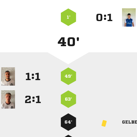
:


1’
40'
:


49’
:


63’
64’
GELB