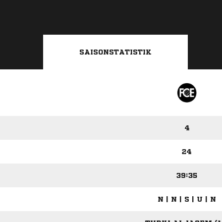
SAISONSTATISTIK
4
24
39:35
N | N | S | U | N