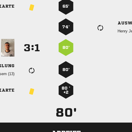
KARTE
65’
AUSW
74’
 
:


80’
SLUNG
80’
 
80 ’
KARTE
+2
80'