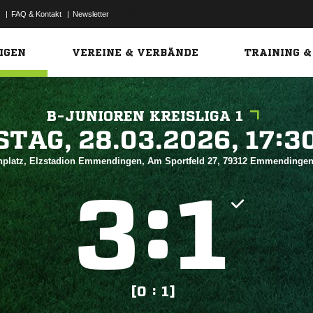
|
FAQ & Kontakt
|
Newsletter
Link
IGEN
VEREINE & VERBÄNDE
TRAINING &
B-JUNIOREN KREISLIGA 1
 


nplatz, Elzstadion Emmendingen, Am Sportfeld 27, 79312 Emmendinge
:


[0 : 1]