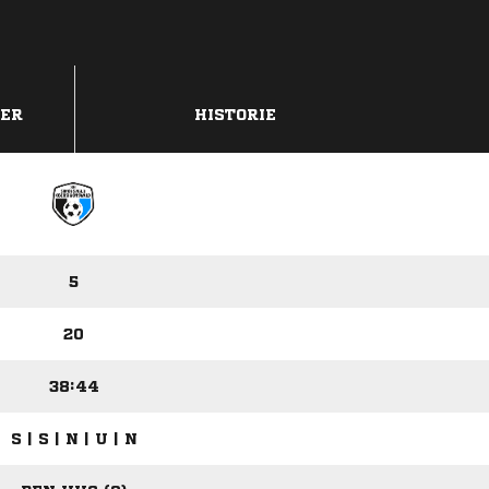
DER
HISTORIE
5
20
38:44
S | S | N | U | N