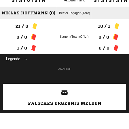
S | N | U | S | N
S | N | S | N | N
Aktueller Trend
NIKLAS HOFFMANN (8)
Bester Torjäger (Tore)
21 / 0
10 / 1
Karten (Team/Offiz.)
0 / 0
0 / 0
1 / 0
0 / 0
Legende
ANZEIGE
FALSCHES ERGEBNIS MELDEN