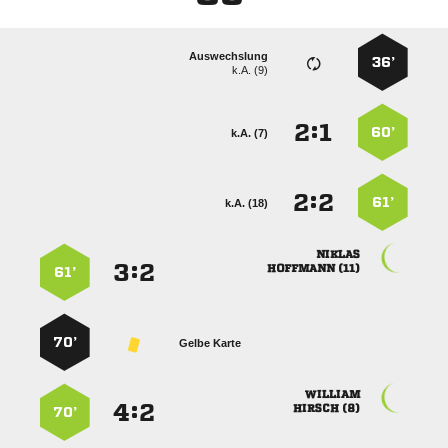
Auswechslung
36’
k.A. (9)
:


60’
k.A. (7)
:


61’
k.A. (18)

:


 
61’
70’
Gelbe Karte

:


 
70’