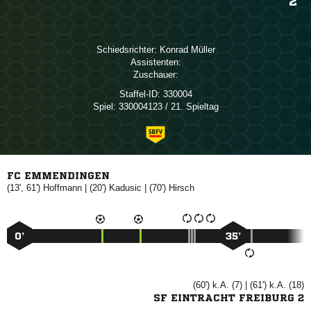
2
Schiedsrichter:
 
Assistenten:
Zuschauer:
Staffel-ID:
330004
Spiel:
330004123 / 21. Spieltag
FC EMMENDINGEN
(13', 61')

| (20')

| (70')

0’
35’
(60') k.A. (7) | (61') k.A. (18)
SF EINTRACHT FREIBURG 2