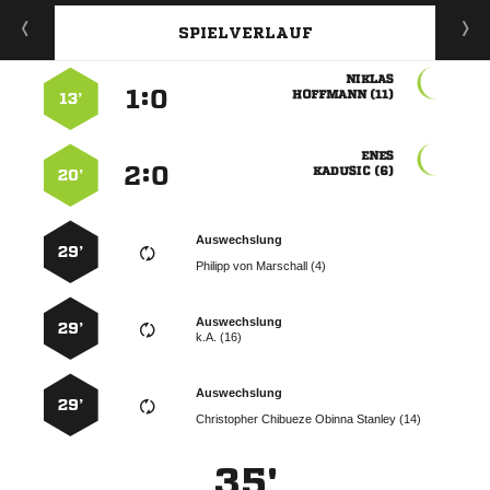
SPIELVERLAUF

:


 
13’

:


 
20’
Auswechslung
29’
   
Auswechslung
29’
k.A. (16)
Auswechslung
29’
    
35'