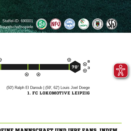
Staffel-ID:
690001
freundschaftsspiele

70’

(50')

 
| (59', 62')
 

1. FC LOKOMOTIVE LEIPZIG
 DEINE MANNSCHAFT UND IHRE FANS, INDEM