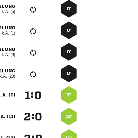
SLUNG
0’
k.A. (5)
SLUNG
0’
k.A. (1)
SLUNG
0’
k.A. (9)
SLUNG
0’
k.A. (23)
:


.A. (6)
7’
:


A. (11)
12’