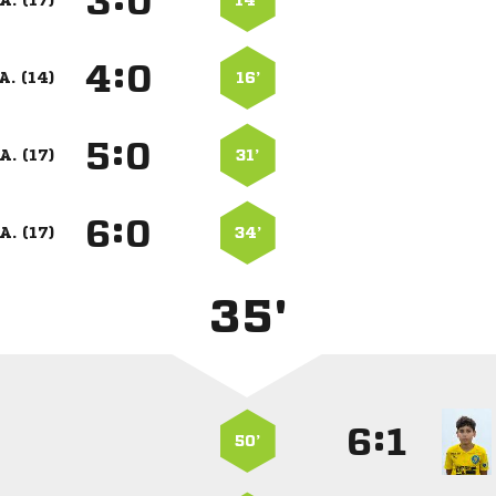
:


A. (17)
14’
:


A. (14)
16’
:


A. (17)
31’
:


A. (17)
34’
35'
:


50’