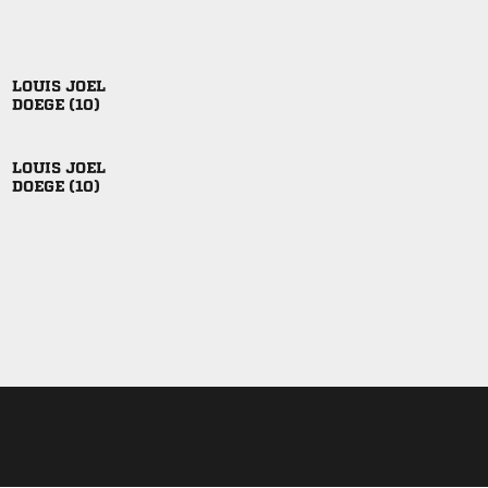
 
 
 
 