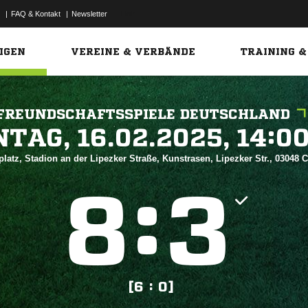
|
FAQ & Kontakt
|
Newsletter
Link
IGEN
VEREINE & VERBÄNDE
TRAINING &
FREUNDSCHAFTSSPIELE DEUTSCHLAND
 


latz, Stadion an der Lipezker Straße, Kunstrasen, Lipezker Str., 03048 
:


[6 : 0]