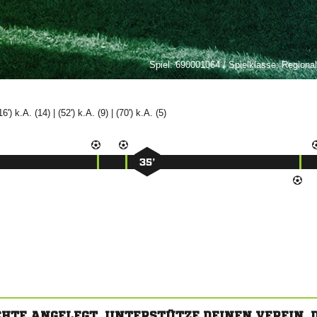
Spiel:
690001064 / Spielklasse: Regional
(16') k.A. (14) | (52') k.A. (9) | (70') k.A. (5)
35’
CHTE ANGELEGT. UNTERSTÜTZE DEINEN VEREIN,