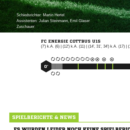
Schiedsrichter:
 
Assistenten:
 
,  
Zuschauer:
FC ENERGIE COTTBUS U15
(7') k.A. (6) | (12') k.A. (11) | (14', 31', 34') k.A. (17) | 
0’
SPIELBERICHTE & NEWS
ES WURDEN LEIDER NOCH KEINE SPIELBERI