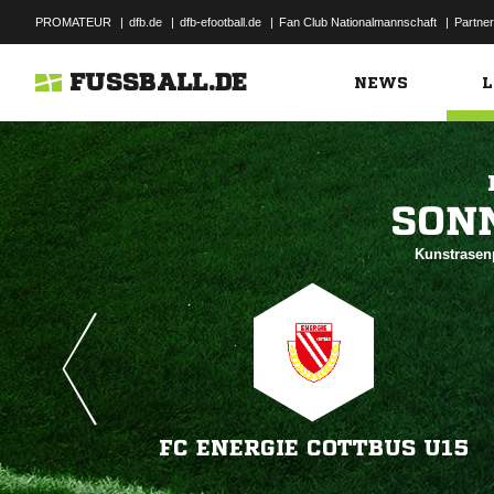
PROMATEUR
|
dfb.de
|
dfb-efootball.de
|
Fan Club Nationalmannschaft
|
Partner
FUSSBALL.DE
NEWS
L

Kunstrasenp
FC ENERGIE COTTBUS U15