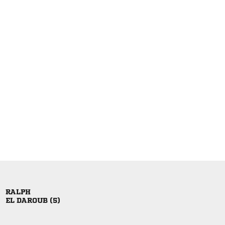

  