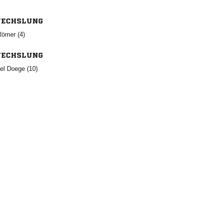
ECHSLUNG
 
ECHSLUNG
  