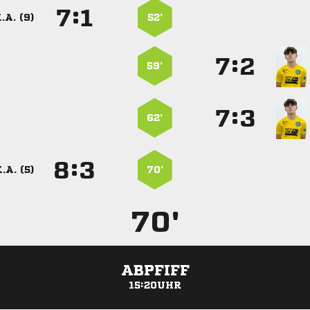
:


.A. (9)
52’
:


59’
:


62’
:


.A. (5)
70’
70'
ABPFIFF
15:20UHR