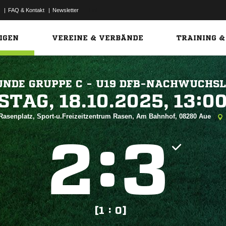
|
FAQ & Kontakt
|
Newsletter
Link
IGEN
VEREINE & VERBÄNDE
TRAINING &
NDE GRUPPE C - U19 DFB-NACHWUCHSL
 


Rasenplatz, Sport-u.Freizeitzentrum Rasen, Am Bahnhof, 08280 Aue
:


[1 : 0]