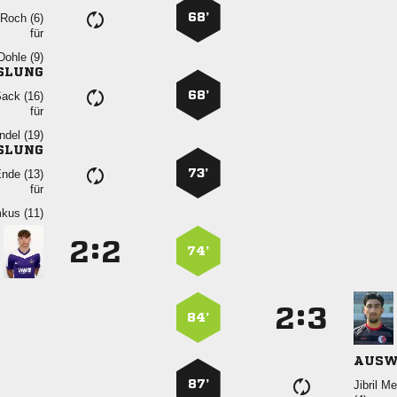
68’
  
für
 
SLUNG
68’
 
für
 
SLUNG
73’
 
für
 
:


74’
:


84’
AUSW
87’
 