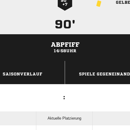
90 ’
GELB
+7
90'
ABPFIFF
14:58UHR
ANZEIGE
SAISONVERLAUF
SPIELE GEGENEINAN
:
Aktuelle Platzierung