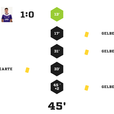
:


13’
17’
GELB
31’
GELB
KARTE
33’
45 ’
GELB
+2
45'