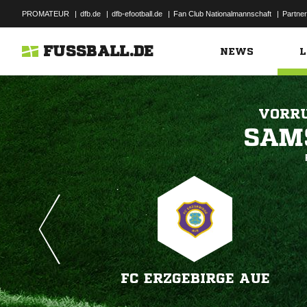
PROMATEUR
|
dfb.de
|
dfb-efootball.de
|
Fan Club Nationalmannschaft
|
Partner
FUSSBALL.DE
NEWS
L
VORRU

FC ERZGEBIRGE AUE