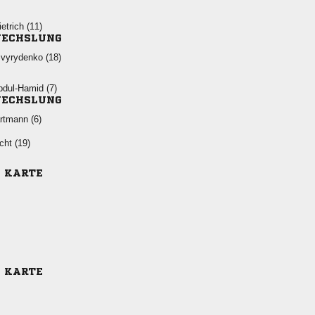
 
ECHSLUNG
 
 
ECHSLUNG
 
 
E KARTE
E KARTE