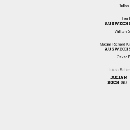

 
AUSWECH
 
  
AUSWECH
 
 

 