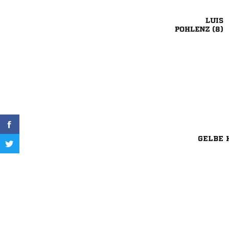

 
GELBE 