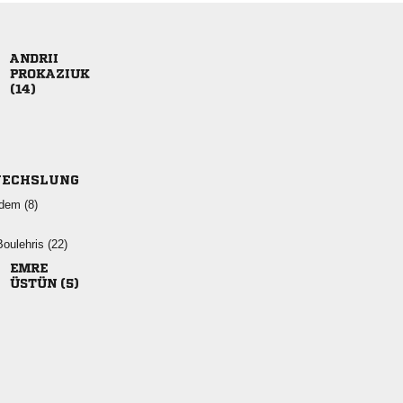



ECHSLUNG
 
 

 