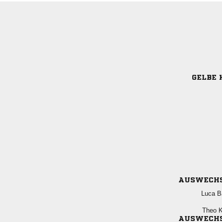
GELBE 
AUSWECH
 
 
AUSWECH