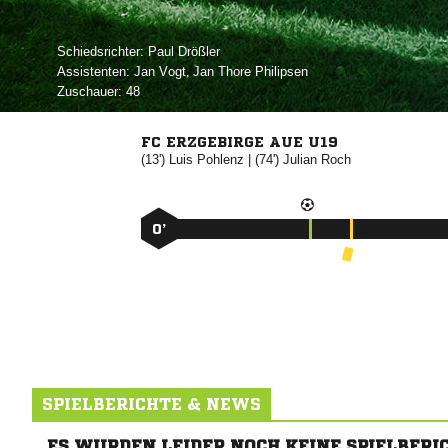
Schiedsrichter:
 
Assistenten:
 
,   
Zuschauer:
48
FC ERZGEBIRGE AUE U19
(13')


| (74')


0’
SPIELBERICHTE & NEWS
ES WURDEN LEIDER NOCH KEINE SPIELBERI