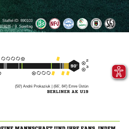
Staffel-ID:
890103
03035 / 9. Spieltag

90’

(50')


| (66', 84')


BERLINER AK U19
 DEINE MANNSCHAFT UND IHRE FANS, INDEM