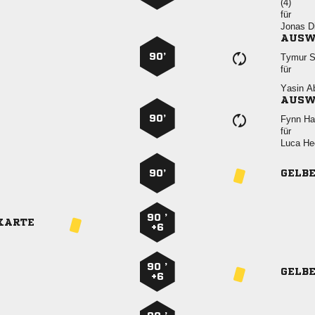

für
 
AUSW
90’
 
für
 
AUSW
90’
 
für
 
90’
GELB
90 ’
KARTE
+6
90 ’
GELB
+6