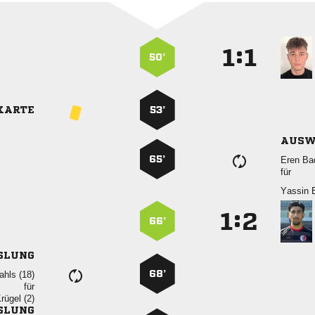
:


50’
KARTE
53’
AUSW
65’
 
für
 
:


66’
SLUNG
68’
 
für
 
SLUNG