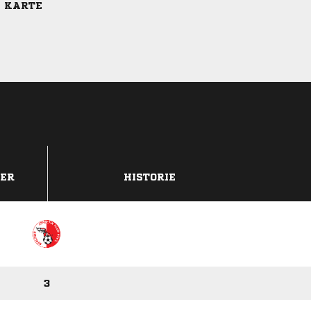
E KARTE
DER
HISTORIE
3