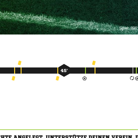
Spiel:
8901
45’
CHTE ANGELEGT. UNTERSTÜTZE DEINEN VEREIN,