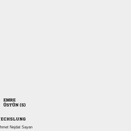

 
ECHSLUNG
  