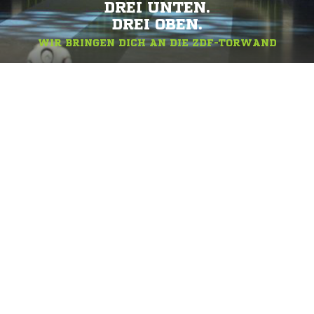
DREI UNTEN.
DREI OBEN.
WIR BRINGEN DICH AN DIE ZDF-TORWAND