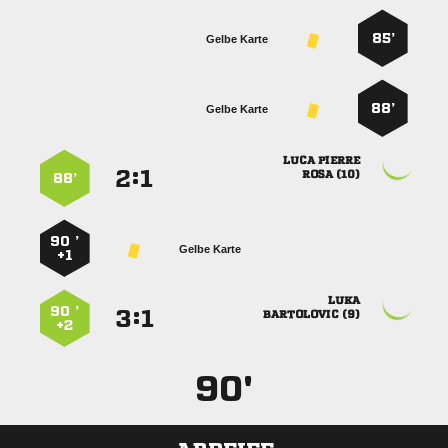
85’
Gelbe Karte
88’
Gelbe Karte
 
:


 
88’
90 ’
Gelbe Karte
+1

90 ’
:


 
+2
90'