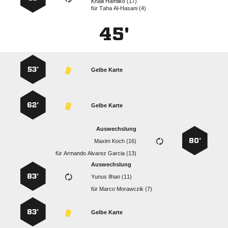
  
für
  
45'
53’
Gelbe Karte
62’
Gelbe Karte
Auswechslung
80’
  
für
   
Auswechslung
83’
  
für
  
83’
Gelbe Karte