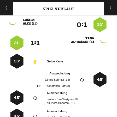
SPIELVERLAUF

:


 
14’

:


 
31’
35’
Gelbe Karte
Auswechslung
45’
  
für
  
Auswechslung
45’
   
für
  
Auswechslung
45’