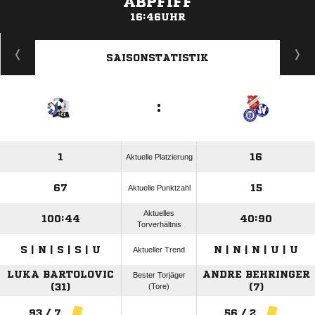
ABPFIFF
16:46UHR
ANZEIGE
SAISONSTATISTIK
:
1
16
Aktuelle Platzierung
67
15
Aktuelle Punktzahl
Aktuelles
100:44
40:90
Torverhältnis
S | N | S | S | U
N | N | N | U | U
Aktueller Trend
LUKA BARTOLOVIC
ANDRE BEHRINGER
Bester Torjäger
(31)
(Tore)
(7)
93 / 7
56 / 2