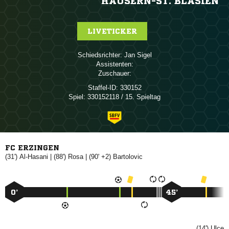
HÄUSERN-ST. BLASIEN
LIVETICKER
Schiedsrichter:
 
Assistenten:
Zuschauer:
Staffel-ID:
330152
Spiel:
330152118 / 15. Spieltag
FC ERZINGEN
(31')

| (88')

| (90' +2)

0’
45’
(14')
