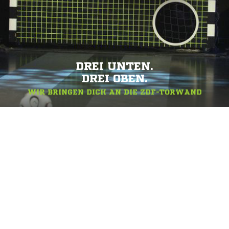
DREI UNTEN.
DREI OBEN.
WIR BRINGEN DICH AN DIE ZDF-TORWAND