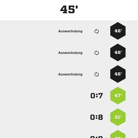
45'
46’
Auswechslung
46’
Auswechslung
46’
Auswechslung
:


47’
:


51’