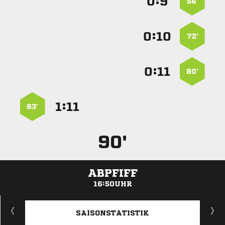
:


56’
:


72’
:


80’
:


83’
90'
ABPFIFF
16:50UHR
ANZEIGE
SAISONSTATISTIK