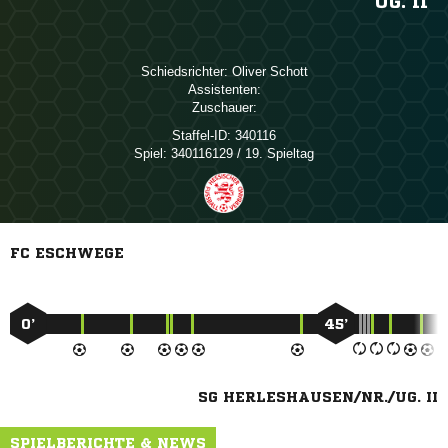
UG. II
Schiedsrichter:
 
Assistenten:
Zuschauer:
Staffel-ID:
340116
Spiel:
340116129 / 19. Spieltag
FC ESCHWEGE
0’
45’
SG HERLESHAUSEN/NR./UG. II
SPIELBERICHTE & NEWS