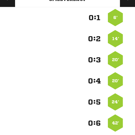
:


6’
:


14’
:


20’
:


20’
:


24’
:


42’