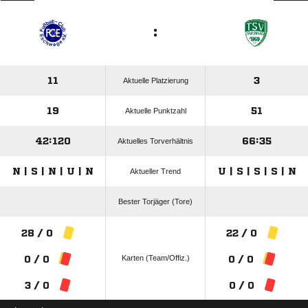
:
11
3
Aktuelle Platzierung
19
51
Aktuelle Punktzahl
42:120
66:35
Aktuelles Torverhältnis
N | S | N | U | N
U | S | S | S | N
Aktueller Trend
Bester Torjäger (Tore)
28 / 0
22 / 0
Karten (Team/Offiz.)
0 / 0
0 / 0
3 / 0
0 / 0