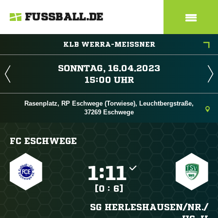
FUSSBALL.DE
KLB WERRA-MEISSNER
 
 
Rasenplatz, RP Eschwege (Torwiese), Leuchtbergstraße,
37269 Eschwege
FC ESCHWEGE

:

[0 : 6]
SG HERLESHAUSEN/​NR./​