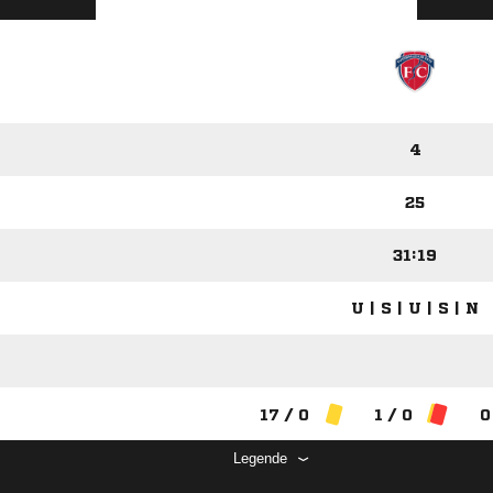
4
25
31:19
U | S | U | S | N
17 / 0
1 / 0
0
Legende