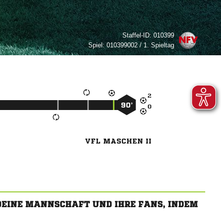
Staffel-ID:
010399
Spiel:
010399002 / 1. Spieltag

90’

VFL MASCHEN II
 DEINE MANNSCHAFT UND IHRE FANS, INDEM