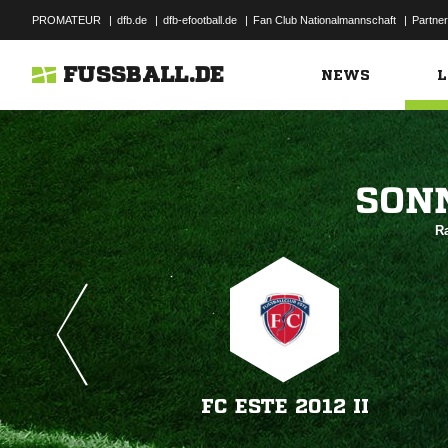
PROMATEUR
|
dfb.de
|
dfb-efootball.de
|
Fan Club Nationalmannschaft
|
Partner
FUSSBALL.DE
NEWS
L

Ra
FC ESTE 2012 II