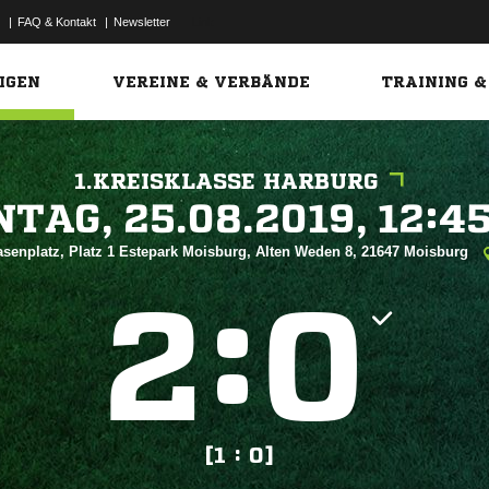
|
FAQ & Kontakt
|
Newsletter
Link
IGEN
VEREINE & VERBÄNDE
TRAINING &
1.KREISKLASSE HARBURG
 


senplatz, Platz 1 Estepark Moisburg, Alten Weden 8, 21647 Moisburg
:


[1 : 0]