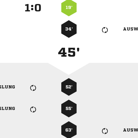
:


19’
34’
AUSW
45'
SLUNG
52’
SLUNG
55’
63’
AUSW