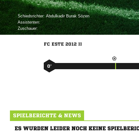
Schiedsrichter:
  
Assistenten:
Zuschauer:
FC ESTE 2012 II
0’
SPIELBERICHTE & NEWS
ES WURDEN LEIDER NOCH KEINE SPIELBERI