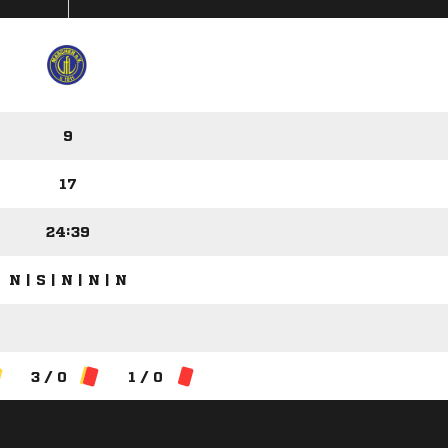
9
17
24:39
N | S | N | N | N
3 / 0
1 / 0