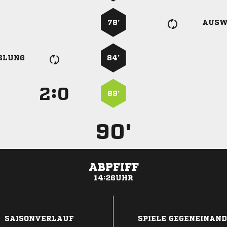
78’
AUSW
SLUNG
84’
:


89’
90'
ABPFIFF
14:26UHR
ANZEIGE
SAISONVERLAUF
SPIELE GEGENEINAN