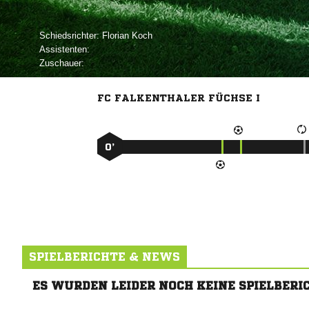
Schiedsrichter:
 
Assistenten:
Zuschauer:
FC FALKENTHALER FÜCHSE I
0’
SPIELBERICHTE & NEWS
ES WURDEN LEIDER NOCH KEINE SPIELBERI