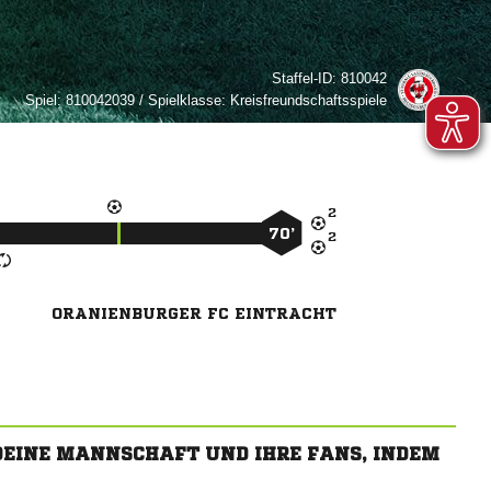
Staffel-ID:
810042
Spiel:
810042039 / Spielklasse: Kreisfreundschaftsspiele

70’

ORANIENBURGER FC EINTRACHT
 DEINE MANNSCHAFT UND IHRE FANS, INDEM