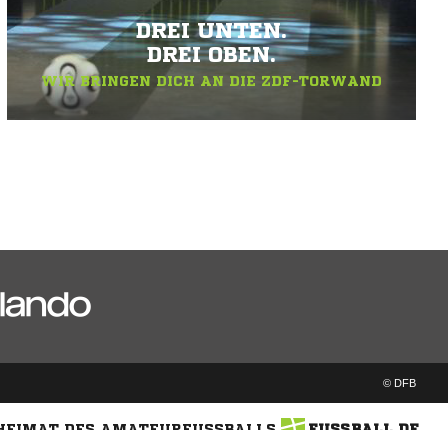
DREI UNTEN.
DREI OBEN.
WIR BRINGEN DICH AN DIE ZDF-TORWAND
© DFB
 HEIMAT DES AMATEURFUSSBALLS
FUSSBALL.DE