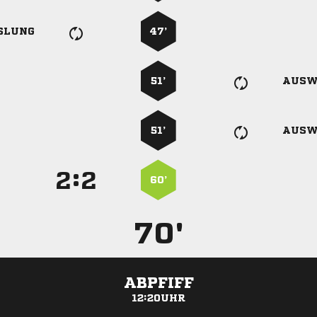
SLUNG
47’
51’
AUSW
51’
AUSW
:


60’
70'
ABPFIFF
12:20UHR