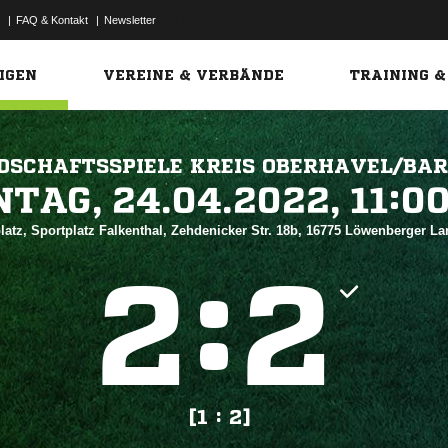
|
FAQ & Kontakt
|
Newsletter
Link
IGEN
VEREINE & VERBÄNDE
TRAINING &
DSCHAFTSSPIELE KREIS OBERHAVEL/BA
 


atz, Sportplatz Falkenthal, Zehdenicker Str. 18b, 16775 Löwenberger L
:


[1 : 2]