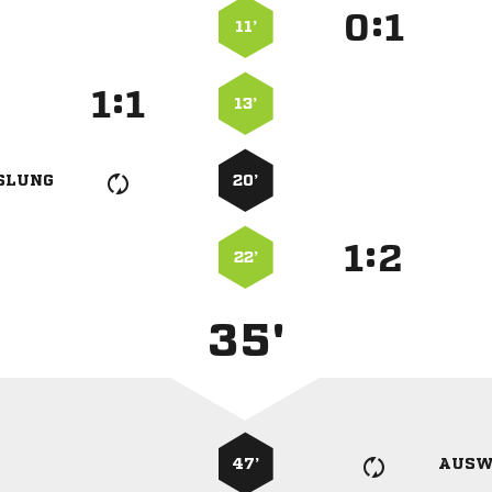
:


11’
:


13’
SLUNG
20’
:


22’
35'
47’
AUSW