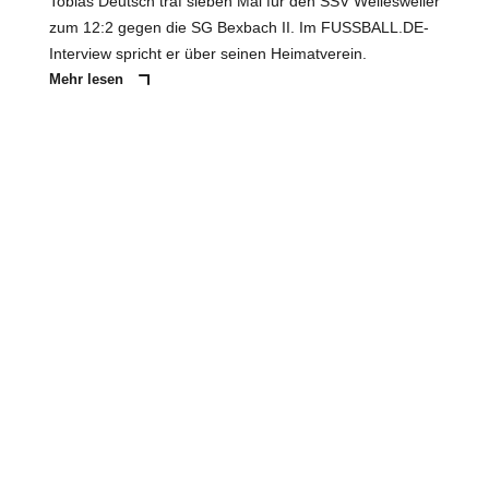
Tobias Deutsch traf sieben Mal für den SSV Wellesweiler
zum 12:2 gegen die SG Bexbach II. Im FUSSBALL.DE-
Interview spricht er über seinen Heimatverein.
Mehr lesen