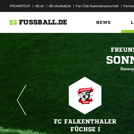
PROMATEUR
|
dfb.de
|
dfb-efootball.de
|
Fan Club Nationalmannschaft
|
Partner
FUSSBALL.DE
NEWS
L
FREUN

Rasenpl
FC FALKENTHALER
FÜCHSE I