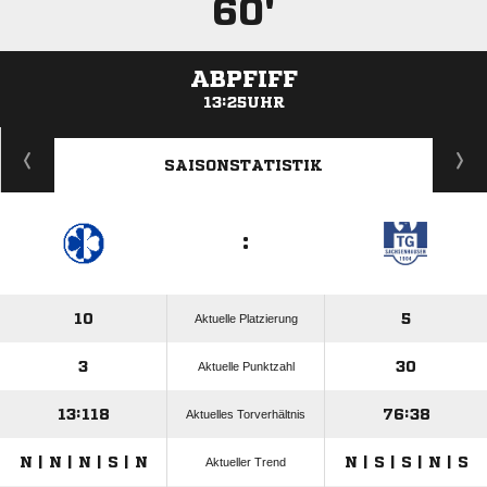
60'
ABPFIFF
13:25UHR
ANZEIGE
SAISONSTATISTIK
:
10
5
Aktuelle Platzierung
3
30
Aktuelle Punktzahl
13:118
76:38
Aktuelles Torverhältnis
N | N | N | S | N
N | S | S | N | S
Aktueller Trend