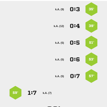
:


35’
k.A. (9)
:


39’
k.A. (12)
:


51’
k.A. (5)
:


53’
k.A. (5)
:


57’
k.A. (5)
:


59’
k.A. (7)