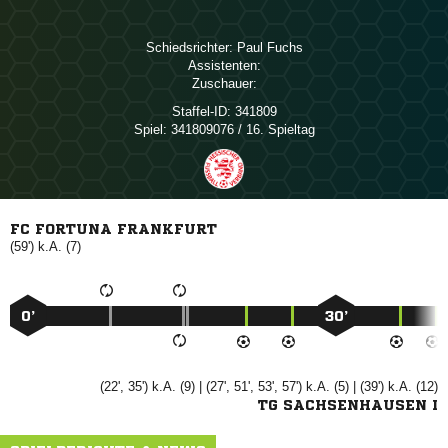
Schiedsrichter:
 
Assistenten:
Zuschauer:
Staffel-ID:
341809
Spiel:
341809076 / 16. Spieltag
FC FORTUNA FRANKFURT
(59') k.A. (7)
0’
30’
(22', 35') k.A. (9) | (27', 51', 53', 57') k.A. (5) | (39') k.A. (12)
TG SACHSENHAUSEN I