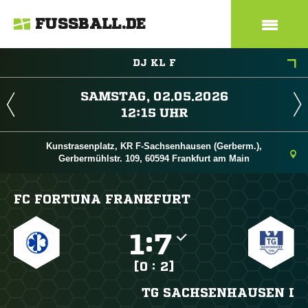
FUSSBALL.DE
DJ KL F
 
 
Kunstrasenplatz, KR F-Sachsenhausen (Gerberm.),
Gerbermühlstr. 109, 60594 Frankfurt am Main
FC FORTUNA FRANKFURT

:

[0 : 2]
TG SACHSENHAUSEN I