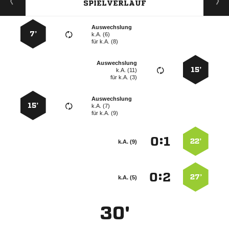
SPIELVERLAUF
Auswechslung
7’
k.A. (6)
für
k.A. (8)
Auswechslung
15’
k.A. (11)
für
k.A. (3)
Auswechslung
15’
k.A. (7)
für
k.A. (9)
:


22’
k.A. (9)
:


27’
k.A. (5)
30'