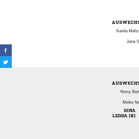
AUSWECH
 
 
AUSWECH
 
 

 