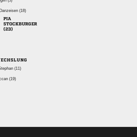
 
 



ECHSLUNG
 
 