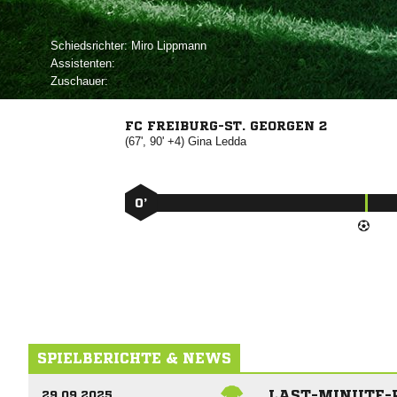
Schiedsrichter:
 
Assistenten:
Zuschauer:
FC FREIBURG-ST. GEORGEN 2
(67', 90' +4)


0’
SPIELBERICHTE & NEWS
LAST-MINUTE-R
29.09.2025