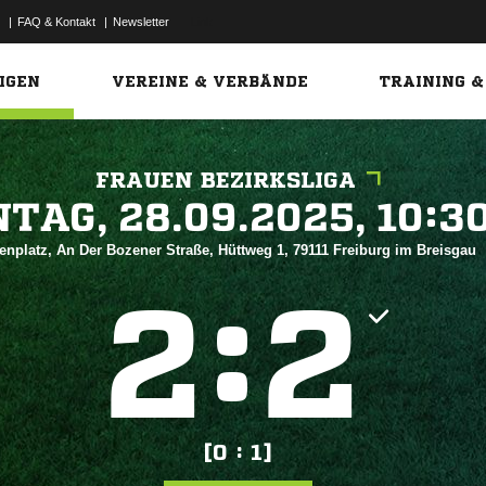
|
FAQ & Kontakt
|
Newsletter
Link
IGEN
VEREINE & VERBÄNDE
TRAINING &
FRAUEN BEZIRKSLIGA
 


enplatz, An Der Bozener Straße, Hüttweg 1, 79111 Freiburg im Breisgau
:


[0 : 1]