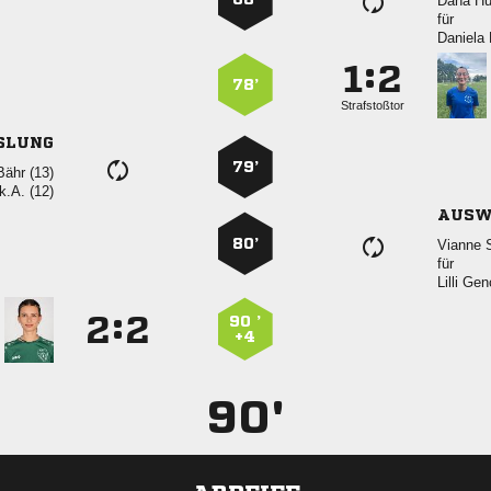
 
für
 
:


78’
Strafstoßtor
SLUNG
79’
 
k.A. (12)
AUSW
80’
 
für
 
:


90 ’
+4
90'