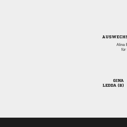
AUSWECH
 
für

 