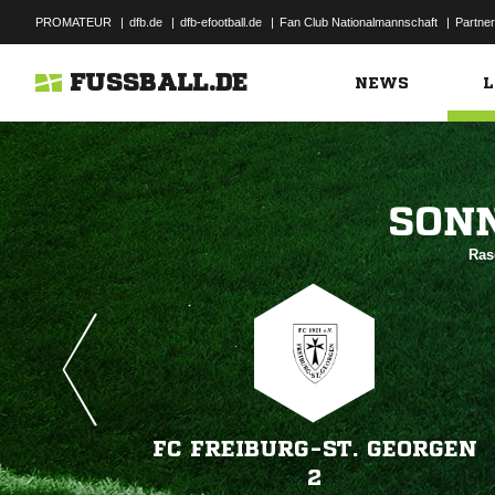
PROMATEUR
|
dfb.de
|
dfb-efootball.de
|
Fan Club Nationalmannschaft
|
Partner
FUSSBALL.DE
NEWS
L

Ras
FC FREIBURG-ST. GEORGEN
2