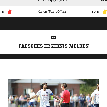
Bester Torjäger (Tore)
PI
Karten (Team/Offiz.)
/ 0
13 / 0
ANZEIGE
FALSCHES ERGEBNIS MELDEN