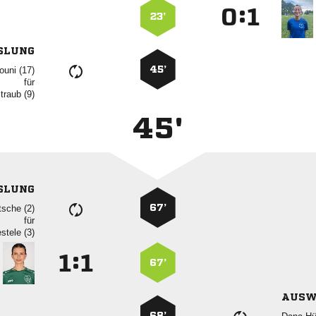
:


23’
SLUNG
45’
 
für
 
45'
SLUNG
67’
 
für
 
:


67’
AUSW
68’