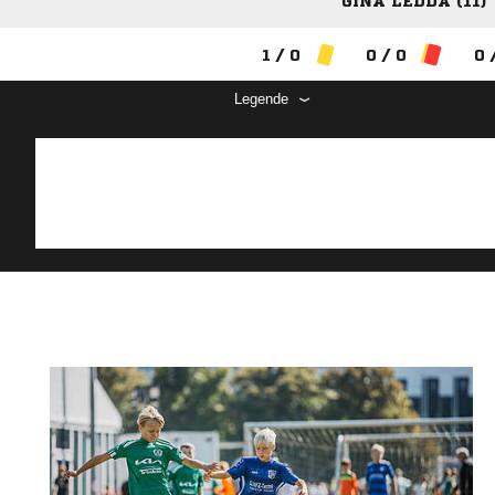
GINA LEDDA (11)
1 / 0
0 / 0
0 
Legende