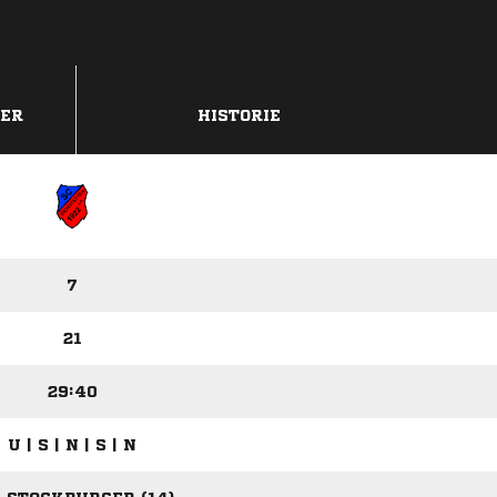
DER
HISTORIE
7
21
29:40
U | S | N | S | N