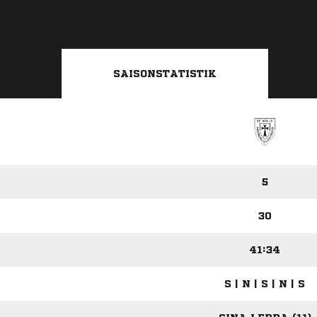
SAISONSTATISTIK
5
30
41:34
S | N | S | N | S