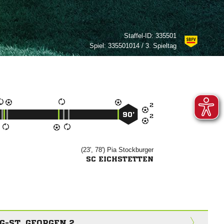
Staffel-ID:
335501
Spiel:
335501014 / 3. Spieltag

90’

(23', 78')


SC EICHSTETTEN
G-ST. GEORGEN 2