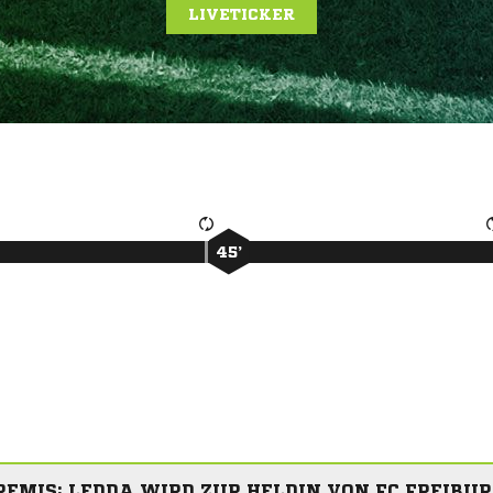
LIVETICKER
45’
EMIS: LEDDA WIRD ZUR HELDIN VON FC FREIBUR