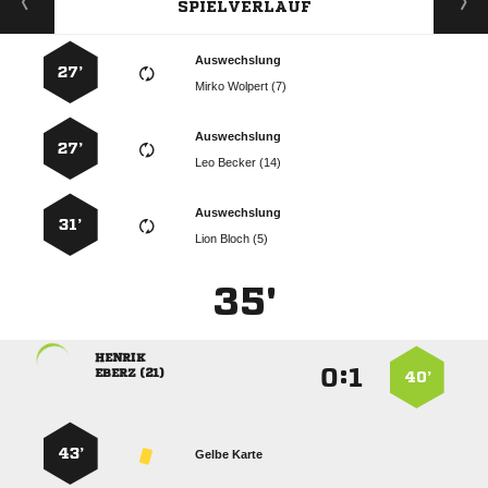
SPIELVERLAUF
Auswechslung
27’
  
Auswechslung
27’
  
Auswechslung
31’
  
35'

:


 
40’
43’
Gelbe Karte