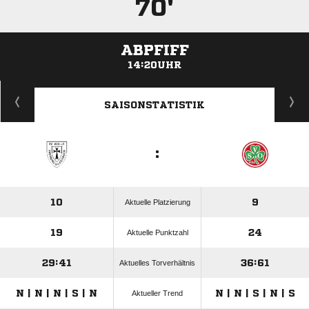
70'
ABPFIFF
14:20UHR
ANZEIGE
SAISONSTATISTIK
:
10
9
Aktuelle Platzierung
19
24
Aktuelle Punktzahl
29:41
36:61
Aktuelles Torverhältnis
N | N | N | S | N
N | N | S | N | S
Aktueller Trend