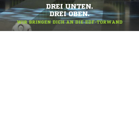
DREI UNTEN.
DREI OBEN.
WIR BRINGEN DICH AN DIE ZDF-TORWAND