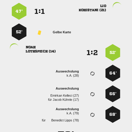

:


 
47’
52’
Gelbe Karte

:


 
52’
Auswechslung
64’
k.A. (28)
Auswechslung
66’
  
für
  
Auswechslung
k.A. (79)
68’
für
  