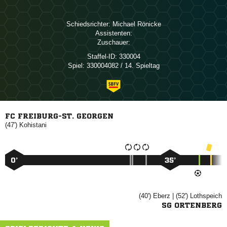
Schiedsrichter:
 
Assistenten:
Zuschauer:
Staffel-ID:
330004
Spiel:
330004082 / 14. Spieltag
FC FREIBURG-ST. GEORGEN
(47')

0’
35’
(40')

| (52')

SG ORTENBERG