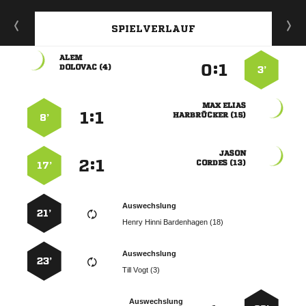
SPIELVERLAUF

:


 
3’
 
:


 
8’

:


 
17’
Auswechslung
21’
   
Auswechslung
23’
  
Auswechslung