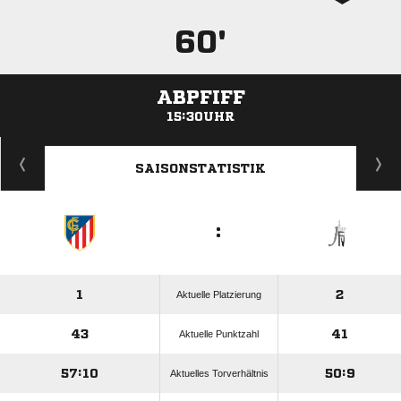
60'
ABPFIFF
15:30UHR
ANZEIGE
SAISONSTATISTIK
:
1
2
Aktuelle Platzierung
43
41
Aktuelle Punktzahl
57:10
50:9
Aktuelles Torverhältnis