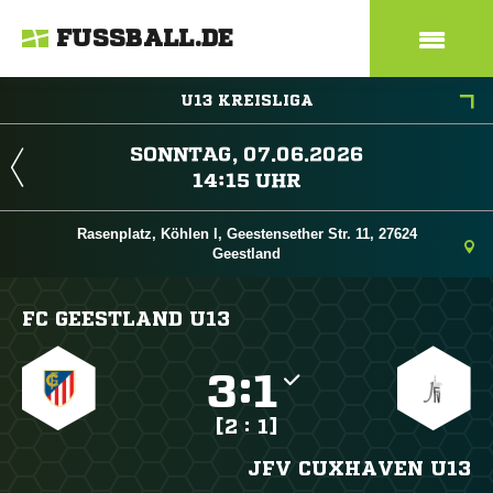
FUSSBALL.DE
U13 KREISLIGA
 
 
Rasenplatz, Köhlen I, Geestensether Str. 11, 27624
Geestland
FC GEESTLAND U13

:

[2 : 1]
JFV CUXHAVEN U13