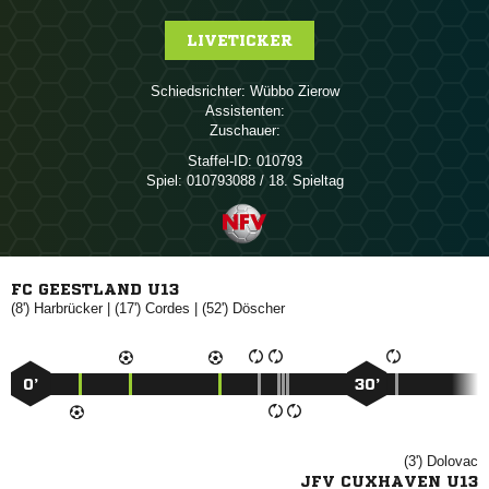
LIVETICKER
Schiedsrichter:
 
Assistenten:
Zuschauer:
Staffel-ID:
010793
Spiel:
010793088 / 18. Spieltag
FC GEESTLAND U13
(8')

| (17')

| (52')

0’
30’
(3')

JFV CUXHAVEN U13