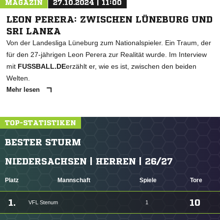
MAGAZIN
27.10.2024 | 11:00
LEON PERERA: ZWISCHEN LÜNEBURG UND
SRI LANKA
Von der Landesliga Lüneburg zum Nationalspieler. Ein Traum, der
für den 27-jährigen Leon Perera zur Realität wurde. Im Interview
mit
FUSSBALL.DE
erzählt er, wie es ist, zwischen den beiden
Welten.
Mehr lesen
TOP-STATISTIKEN
BESTER STURM
NIEDERSACHSEN | HERREN | 26/27
Platz
Mannschaft
Spiele
Tore
1.
10
VFL Stenum
1