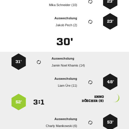
23’
  
Auswechslung
23’
  
30'
Auswechslung
31’
   
Auswechslung
48’
  

:


 
52’
Auswechslung
53’
  