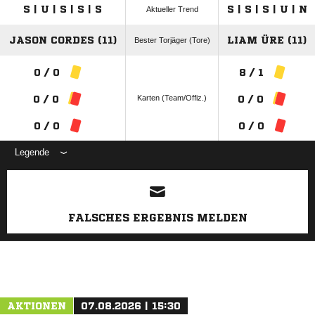
S | U | S | S | S
S | S | S | U | N
Aktueller Trend
JASON CORDES (11)
LIAM ÜRE (11)
Bester Torjäger (Tore)
0 / 0
8 / 1
Karten (Team/Offiz.)
0 / 0
0 / 0
0 / 0
0 / 0
Legende
ANZEIGE
FALSCHES ERGEBNIS MELDEN
AKTIONEN
07.08.2026 | 15:30