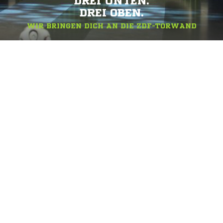
DREI UNTEN.
DREI OBEN.
WIR BRINGEN DICH AN DIE ZDF-TORWAND