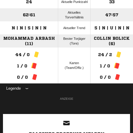
24
33
Aktuelle Punktzahl
Aktuelles
62:61
47:57
Torverhältnis
N | N | S | N | N
S | N | U | N | N
Aktueller Trend
MOHAMMAD ARBASH
COLLIN BOLICK
Bester Torjäger
(11)
(Tore)
(6)
44 / 0
24 / 2
Karten
1 / 0
1 / 0
(Team/Offiz.)
0 / 0
0 / 0
Legende
ANZEIGE