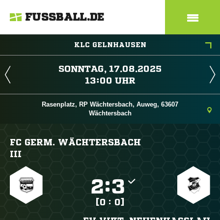
FUSSBALL.DE
KLC GELNHAUSEN
 
 
Rasenplatz, RP Wächtersbach, Auweg, 63607
Wächtersbach
FC GERM. WÄCHTERSBACH
III

:

[0 : 0]