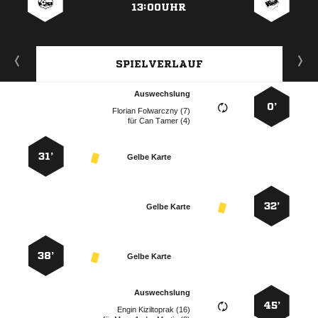
13:00UHR
SPIELVERLAUF
Auswechslung
0’
  
für
  
31’
Gelbe Karte
32’
Gelbe Karte
38’
Gelbe Karte
Auswechslung
45’
  