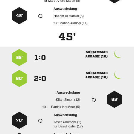
für
   
Auswechslung
45’
  
für
  
45'

:


 
55’

:


 
60’
Auswechslung
65’
  
für
  
Auswechslung
70’
  
für
  