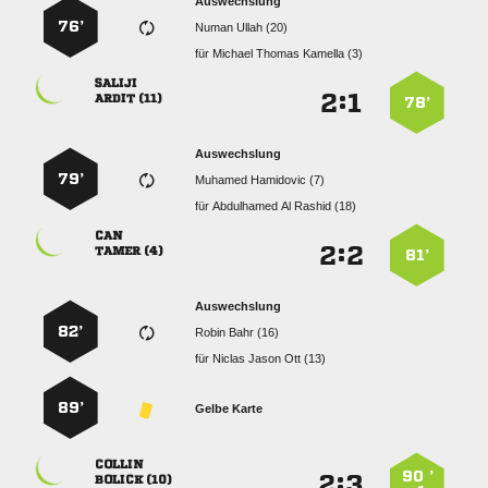
Auswechslung
76’
  
für
   

:


 
78’
Auswechslung
79’
  
für
   

:


 
81’
Auswechslung
82’
  
für
   
89’
Gelbe Karte

90 ’
:


 