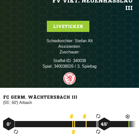
FV VIKT. NEUENHASSLAU I
II
LIVETICKER
Schiedsrichter:
 
Assistenten:
Zuschauer:
Staffel-ID:
340038
Spiel:
340038026 / 3. Spieltag
FC GERM. WÄCHTERSBACH III
(55', 60')

0’
45’