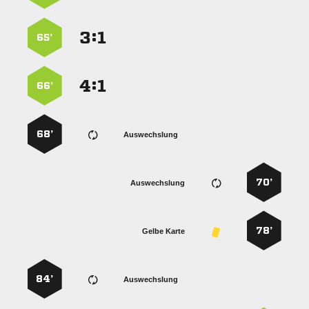
:


65’
:


66’
68’
Auswechslung
70’
Auswechslung
78’
Gelbe Karte
84’
Auswechslung