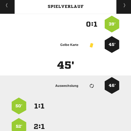
SPIELVERLAUF
:


39’
45’
Gelbe Karte
45'
46’
Auswechslung
:


50’
:


52’