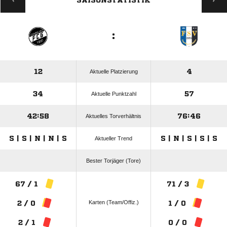
SAISONSTATISTIK
:
12
4
Aktuelle Platzierung
34
57
Aktuelle Punktzahl
42:58
76:46
Aktuelles Torverhältnis
S | S | N | N | S
S | N | S | S | S
Aktueller Trend
Bester Torjäger (Tore)
67 / 1
71 / 3
Karten (Team/Offiz.)
2 / 0
1 / 0
2 / 1
0 / 0