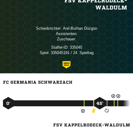
FSV KAPPELRODECK-
WALDULM
Schiedsrichter:
 
Assistenten:
Zuschauer:
Staffel-ID:
335045
Spiel:
335045191 / 24. Spieltag
FC GERMANIA SCHWARZACH
0’
45’
FSV KAPPELRODECK-WALDULM