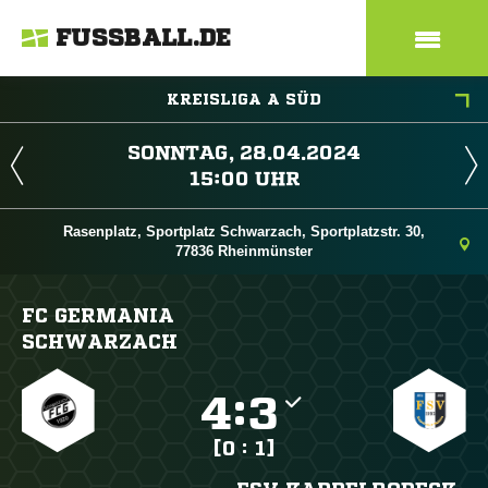
FUSSBALL.DE
KREISLIGA A SÜD
 
 
Rasenplatz, Sportplatz Schwarzach, Sportplatzstr. 30,
77836 Rheinmünster
FC GERMANIA
SCHWARZACH

:

[0 : 1]