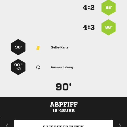
:


85’
:


86’
90’
Gelbe Karte
90 ’
Auswechslung
+2
90'
ABPFIFF
16:48UHR
ANZEIGE