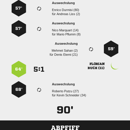
Auswechslung
57’
  
für
  
Auswechslung
57’
  
für
  
Auswechslung
59’
  
für
  

:


 
64’
Auswechslung
68’
  
für
  
90'
ABPFIFF