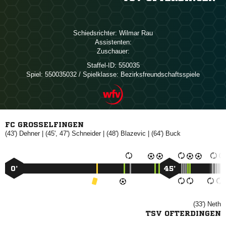
Schiedsrichter:
 
Assistenten:
Zuschauer:
Staffel-ID:
550035
Spiel:
550035032 / Spielklasse: Bezirksfreundschaftsspiele
FC GROSSELFINGEN
(43')

| (45', 47')

| (48')

| (64')

0’
45’
(33')

TSV OFTERDINGEN