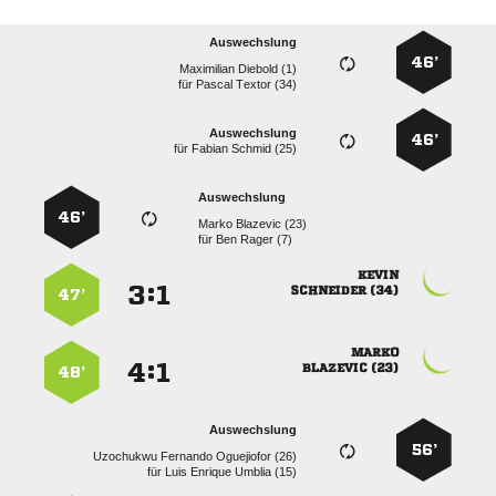
Auswechslung
46’
  
für
  
Auswechslung
46’
für
  
Auswechslung
46’
  
für
  

:


 
47’

:


 
48’
Auswechslung
56’
   
für
   