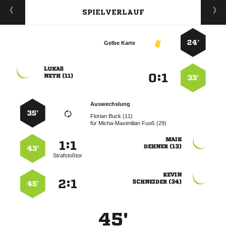
SPIELVERLAUF
24’
Gelbe Karte

:


 
33’
Auswechslung
35’
  
für
  

:


 
43’
Strafstoßtor

:


 
45’
45'