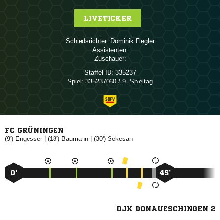
LIVETICKER
Schiedsrichter:
 
Assistenten:
Zuschauer:
Staffel-ID:
335237
Spiel:
335237060 / 9. Spieltag
FC GRÜNINGEN
(9')

| (18')

| (30')

0’
45’
DJK DONAUESCHINGEN 2