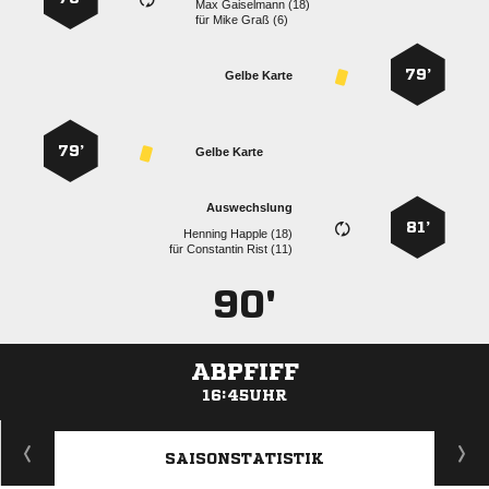
  
für
  
79’
Gelbe Karte
79’
Gelbe Karte
Auswechslung
81’
  
für
  
90'
ABPFIFF
16:45UHR
ANZEIGE
SAISONSTATISTIK