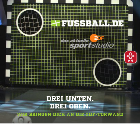
DREI UNTEN.
DREI OBEN.
WIR BRINGEN DICH AN DIE ZDF-TORWAND