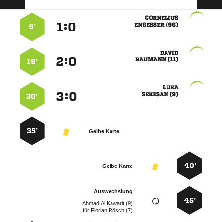

:


 
9’

:


 
18’

:


 
30’
35’
Gelbe Karte
40’
Gelbe Karte
Auswechslung
45’
   
für
  