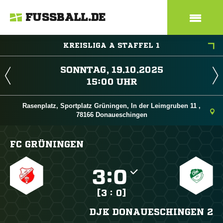
FUSSBALL.DE
KREISLIGA A STAFFEL 1
 
 
Rasenplatz, Sportplatz Grüningen, In der Leimgruben 11 ,
78166 Donaueschingen
FC GRÜNINGEN

:

[3 : 0]
DJK DONAUESCHINGEN 2