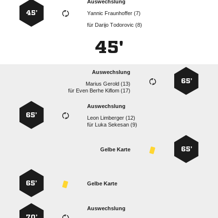
Auswechslung
45’
  
für
  
45'
Auswechslung
65’
  
für
   
Auswechslung
65’
  
für
  
65’
Gelbe Karte
65’
Gelbe Karte
Auswechslung
70’