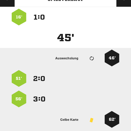
:


16’
45'
46’
Auswechslung
:


51’
:


56’
62’
Gelbe Karte