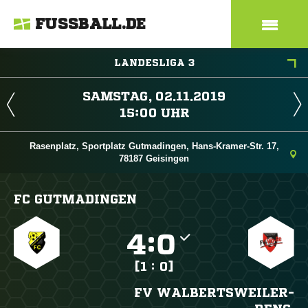
FUSSBALL.DE
LANDESLIGA 3
 
 
Rasenplatz, Sportplatz Gutmadingen, Hans-Kramer-Str. 17,
78187 Geisingen
FC GUTMADINGEN

:

[1 : 0]
FV WALBERTSWEILER-