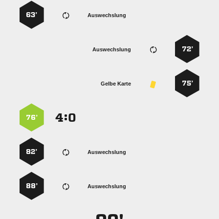
63’
Auswechslung
72’
Auswechslung
75’
Gelbe Karte
:


76’
82’
Auswechslung
88’
Auswechslung