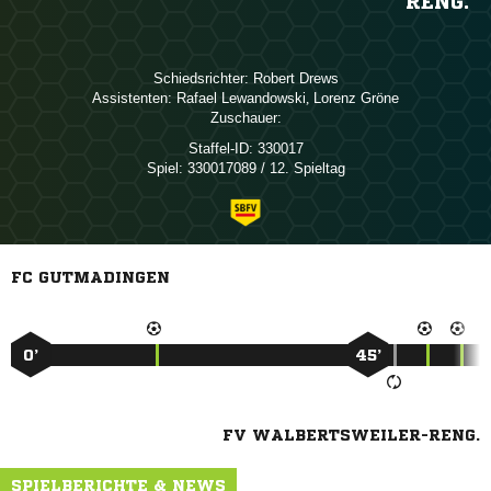
RENG.
Schiedsrichter:
 
Assistenten:
 
,  
Zuschauer:
Staffel-ID:
330017
Spiel:
330017089 / 12. Spieltag
FC GUTMADINGEN
0’
45’
FV WALBERTSWEILER-RENG.
SPIELBERICHTE & NEWS