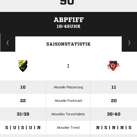
90'
ABPFIFF
16:45UHR
ANZEIGE
SAISONSTATISTIK
:
10
11
Aktuelle Platzierung
22
20
Aktuelle Punktzahl
31:39
35:40
Aktuelles Torverhältnis
S | U | S | U | N
N | S | N | N | S
Aktueller Trend