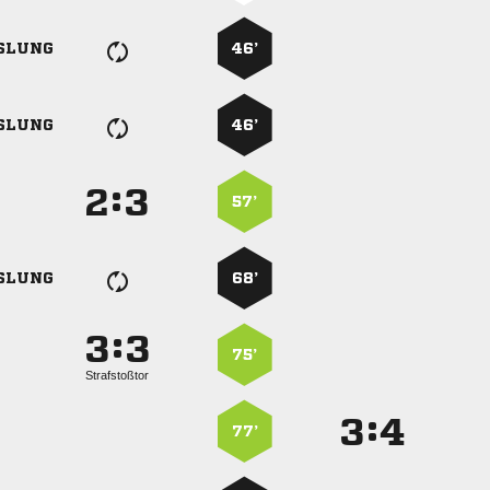
SLUNG
46’
SLUNG
46’
:


57’
SLUNG
68’
:


75’
Strafstoßtor
:


77’