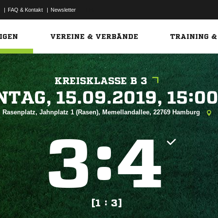
|
FAQ & Kontakt
|
Newsletter
Link
IGEN
VEREINE & VERBÄNDE
TRAINING &
KREISKLASSE B 3
 


Rasenplatz, Jahnplatz 1 (Rasen), Memellandallee, 22769 Hamburg
:


[1 : 3]