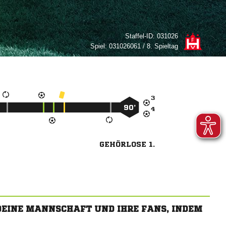
Staffel-ID:
031026
Spiel:
031026061 / 8. Spieltag

90’

GEHÖRLOSE 1.
 DEINE MANNSCHAFT UND IHRE FANS, INDEM