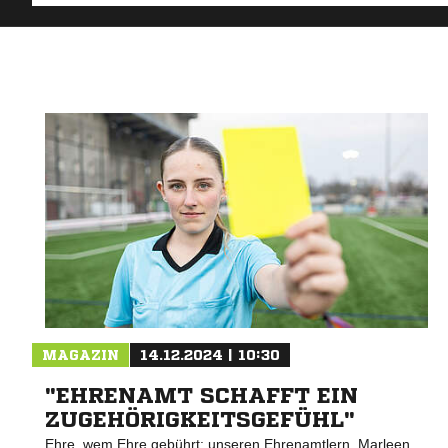
MAGAZIN
14.12.2024 | 10:30
"EHRENAMT SCHAFFT EIN
ZUGEHÖRIGKEITSGEFÜHL"
Ehre, wem Ehre gebührt: unseren Ehrenamtlern. Marleen