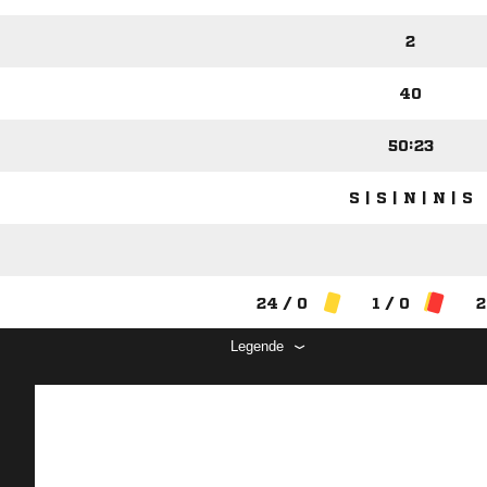
2
40
50:23
S | S | N | N | S
24 / 0
1 / 0
2
Legende