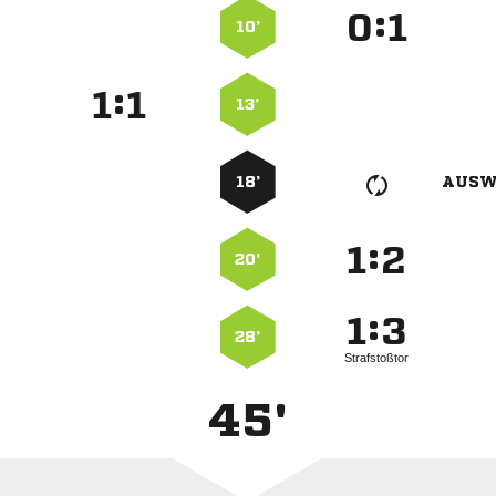
:


10’
:


13’
18’
AUSW
:


20’
:


28’
Strafstoßtor
45'