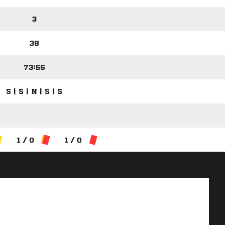
3
38
73:56
S | S | N | S | S
1 / 0
1 / 0