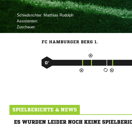
Schiedsrichter:
 
Assistenten:
Zuschauer:
FC HAMBURGER BERG 1.
0’
SPIELBERICHTE & NEWS
ES WURDEN LEIDER NOCH KEINE SPIELBERI