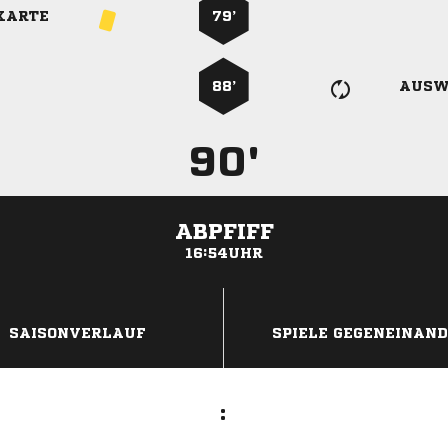
KARTE
79’
88’
AUSW
90'
ABPFIFF
16:54UHR
ANZEIGE
SAISONVERLAUF
SPIELE GEGENEINAN
: