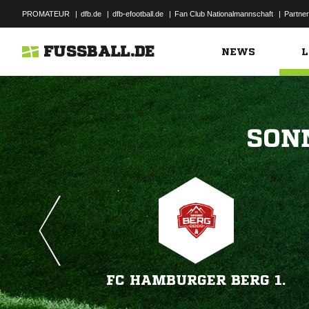
PROMATEUR
|
dfb.de
|
dfb-efootball.de
|
Fan Club Nationalmannschaft
|
Partner
FUSSBALL.DE
NEWS
L

FC HAMBURGER BERG 1.