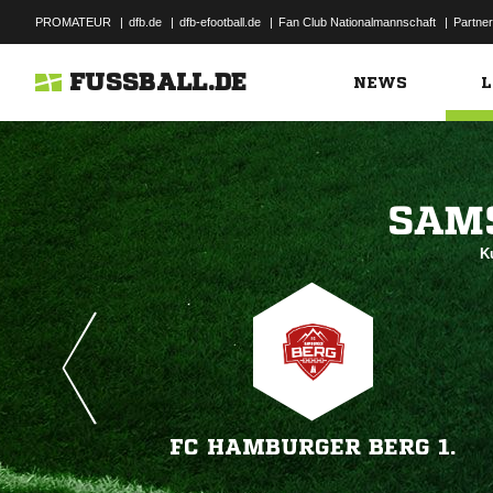
PROMATEUR
|
dfb.de
|
dfb-efootball.de
|
Fan Club Nationalmannschaft
|
Partner
FUSSBALL.DE
NEWS
L

K
FC HAMBURGER BERG 1.