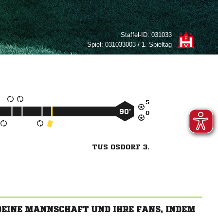
Staffel-ID:
031033
Spiel:
031033003 / 1. Spieltag

90’

TUS OSDORF 3.
 DEINE MANNSCHAFT UND IHRE FANS, INDEM