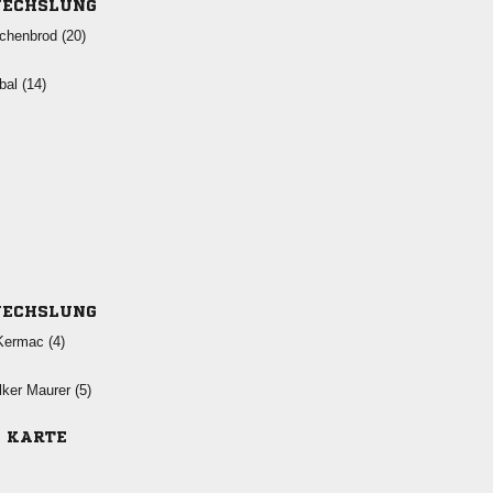
ECHSLUNG
 
 
ECHSLUNG
 
  
E KARTE