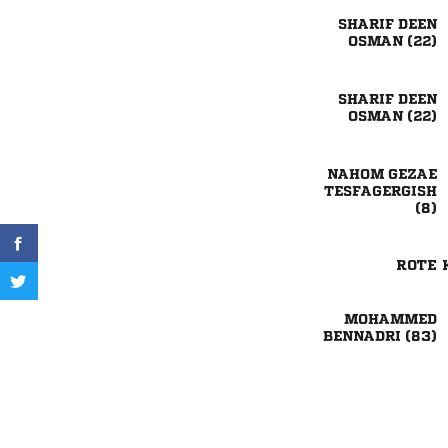
 
 
 
 
 


ROTE 

 