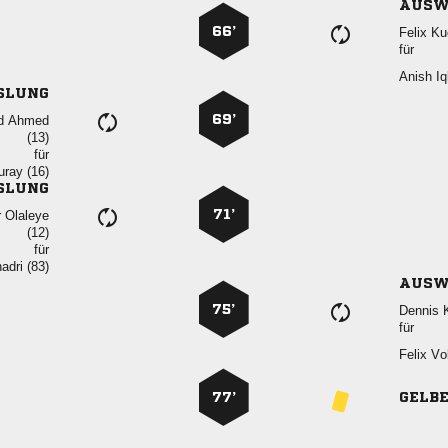
AUSW
66’
 
für
 
SLUNG
69’
 

für
 
SLUNG
71’
 

für
 
AUSW
75’
 
für
 
77’
GELB