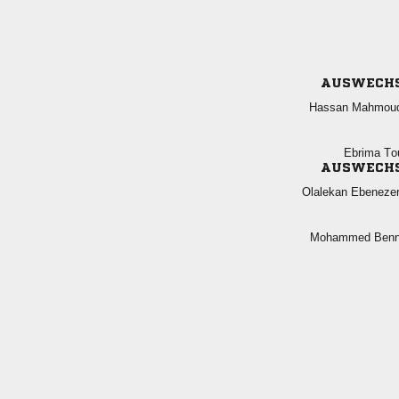
AUSWECH
 
 
AUSWECH
 
 