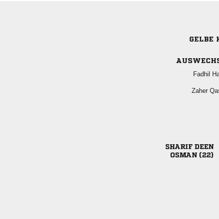
GELBE 
AUSWECH
 
 
 
 