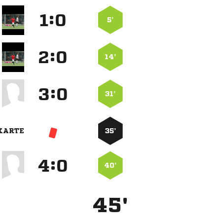
:


5’
:


14’
:


31’
KARTE
35’
:


40’
45'