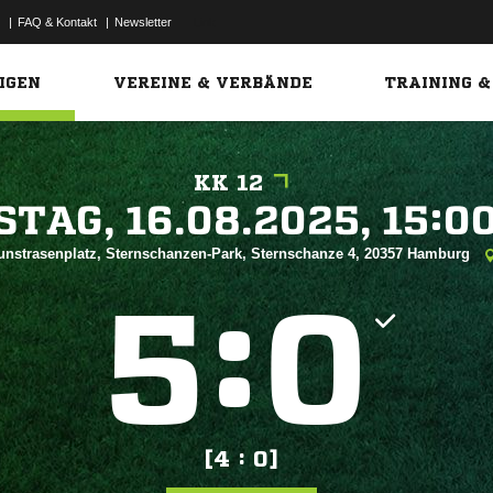
|
FAQ & Kontakt
|
Newsletter
Link
IGEN
VEREINE & VERBÄNDE
TRAINING &
KK 12
 


unstrasenplatz, Sternschanzen-Park, Sternschanze 4, 20357 Hamburg
:


[4 : 0]