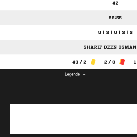
42
86:55
U | S | U | S | S
SHARIF DEEN OSMAN 
43 / 2
2 / 0
1
Legende