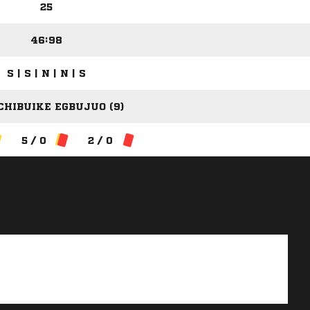
25
46:98
S | S | N | N | S
CHIBUIKE EGBUJUO (9)
5 / 0
2 / 0