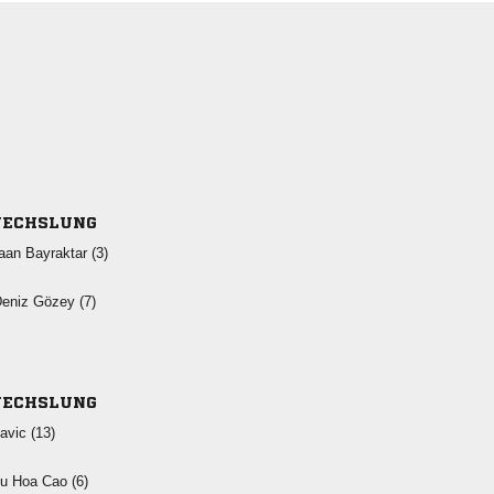
ECHSLUNG
  
  
ECHSLUNG
 
   