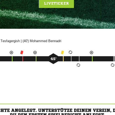
LIVETICKER

| (40')


45’
CHTE ANGELEGT. UNTERSTÜTZE DEINEN VEREIN,