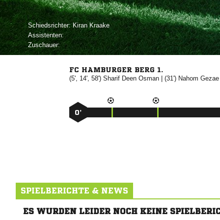
Schiedsrichter:
 
Assistenten:
Zuschauer:
FC HAMBURGER BERG 1.
(5', 14', 58')
 

| (31')
 
0’
SPIELBERICHTE & NEWS
ES WURDEN LEIDER NOCH KEINE SPIELBERI