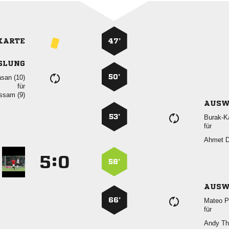
KARTE
47’
SLUNG
50’
 
für
 
AUSW
53’

für
 
:


58’
AUSW
66’
 
für
 