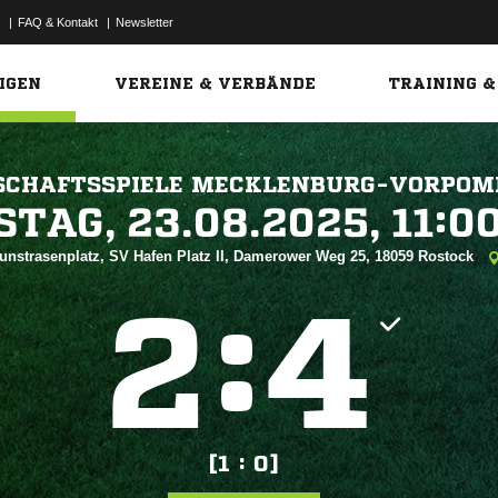
|
FAQ & Kontakt
|
Newsletter
Link
IGEN
VEREINE & VERBÄNDE
TRAINING &
SCHAFTSSPIELE MECKLENBURG-VORPO
 


unstrasenplatz, SV Hafen Platz II, Damerower Weg 25, 18059 Rostock
:


[1 : 0]