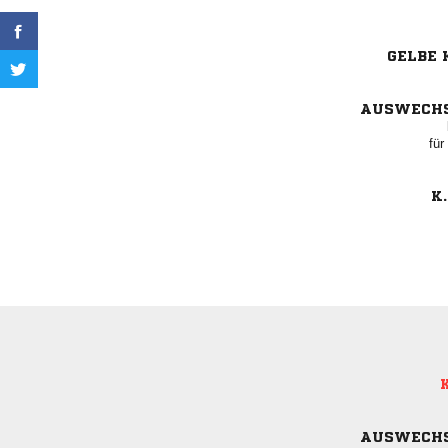
GELBE 
AUSWECH
für
K.
K
AUSWECH