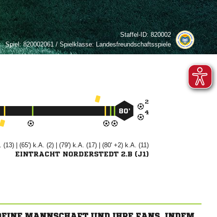
Staffel-ID:
820002
Spiel:
820002061 / Spielklasse: Landesfreundschaftsspiele

80’

. (13) | (65') k.A. (2) | (79') k.A. (17) | (80' +2) k.A. (11)
EINTRACHT NORDERSTEDT 2.B (J1)
 DEINE MANNSCHAFT UND IHRE FANS, INDEM