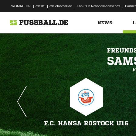
PROMATEUR
|
dfb.de
|
dfb-efootball.de
|
Fan Club Nationalmannschaft
|
Partner
FUSSBALL.DE
NEWS
L
FREUND

K
F.C. HANSA ROSTOCK U16