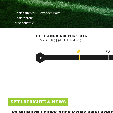
Schiedsrichter:
 
Assistenten:
Zuschauer:
29
F.C. HANSA ROSTOCK U16
(35') k.A. (10) | (41' ET) k.A. (3)
0’
SPIELBERICHTE & NEWS
ES WURDEN LEIDER NOCH KEINE SPIELBERI