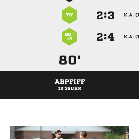
:


79’
K.A. (
:


80 ’
K.A. (
+2
80'
ABPFIFF
12:35UHR
ANZEIGE