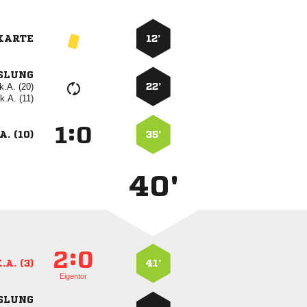
KARTE
12’
SLUNG
k.A. (20)
22’
k.A. (11)
:


A. (10)
35’
40'
:


.A. (3)
41’
Eigentor
SLUNG