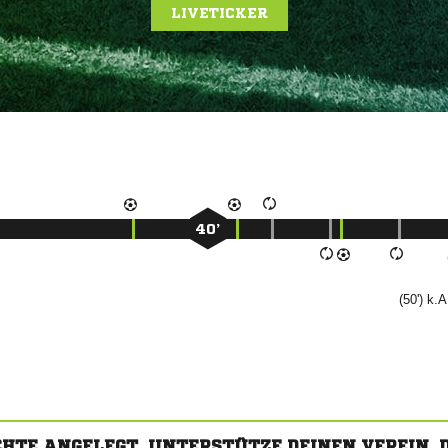
LIVETICKER
40’
(50') k.A
CHTE ANGELEGT. UNTERSTÜTZE DEINEN VEREIN,