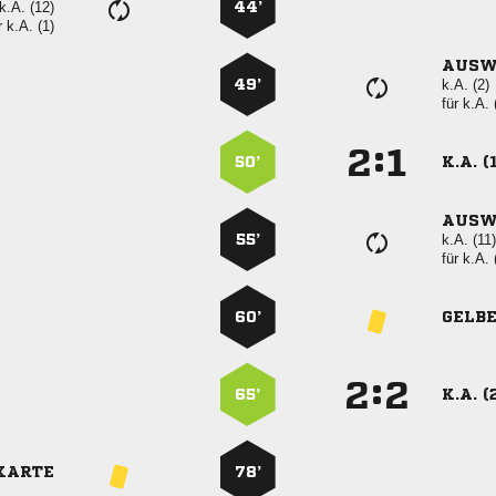
k.A. (12)
44’
r
k.A. (1)
AUSW
49’
k.A. (2)
für
k.A. 
:


50’
K.A. (
AUSW
55’
k.A. (11)
für
k.A. 
60’
GELB
:


65’
K.A. (
KARTE
78’