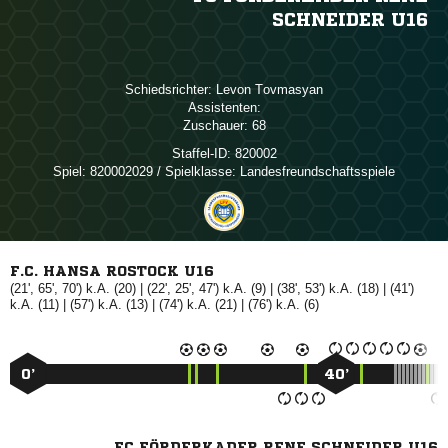
SCHNEIDER U16
Schiedsrichter:
 
Assistenten:
Zuschauer:
68
Staffel-ID:
820002
Spiel:
820002029 / Spielklasse: Landesfreundschaftsspiele
F.C. HANSA ROSTOCK U16
(21', 65', 70') k.A. (20) | (22', 25', 47') k.A. (9) | (38', 53') k.A. (18) | (41')
k.A. (11) | (57') k.A. (13) | (74') k.A. (21) | (76') k.A. (6)
0’
40’
FC FÖRDERKADER RENE SCHNEIDER U16