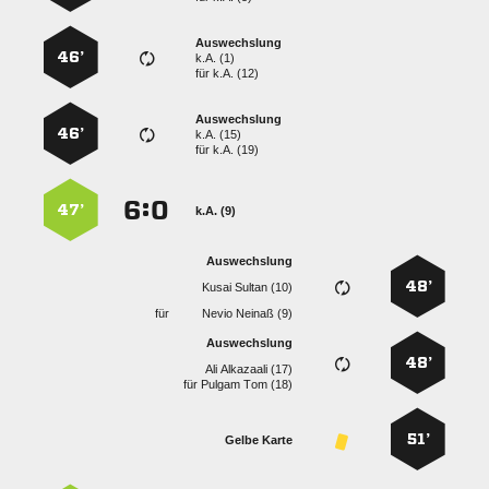
Auswechslung
46’
k.A. (1)
für
k.A. (12)
Auswechslung
46’
k.A. (15)
für
k.A. (19)
:


47’
k.A. (9)
Auswechslung
48’
  
für
  
Auswechslung
48’
  
für
  
51’
Gelbe Karte