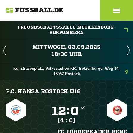
FUSSBALL.DE
FREUNDSCHAFTSSPIELE MECKLENBURG-
VORPOMMERN
 
 
Kunstrasenplatz, Volksstadion KR, Trotzenburger Weg 14,
18057 Rostock
F.C. HANSA ROSTOCK U16

:

[4 : 0]
FC FÖRDERKADER RENE