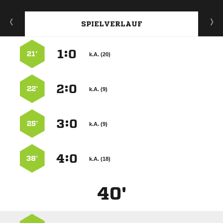
SPIELVERLAUF
:


21’
k.A. (20)
:


22’
k.A. (9)
:


25’
k.A. (9)
:


38’
k.A. (18)
40'