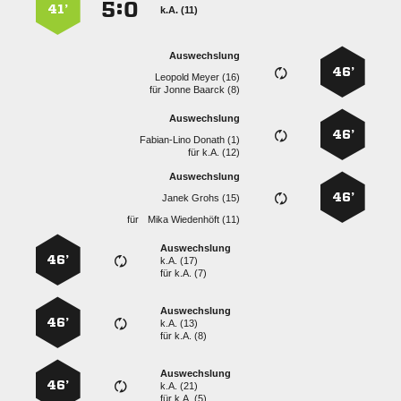
:


41’
k.A. (11)
Auswechslung
46’
  
für
  
Auswechslung
46’
  
für
k.A. (12)
Auswechslung
46’
  
für
  
Auswechslung
46’
k.A. (17)
für
k.A. (7)
Auswechslung
46’
k.A. (13)
für
k.A. (8)
Auswechslung
46’
k.A. (21)
für
k.A. (5)