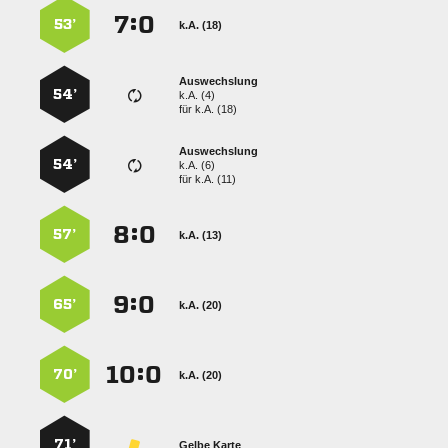
:


53’
k.A. (18)
Auswechslung
54’
k.A. (4)
für
k.A. (18)
Auswechslung
54’
k.A. (6)
für
k.A. (11)
:


57’
k.A. (13)
:


65’
k.A. (20)
:


70’
k.A. (20)
71’
Gelbe Karte