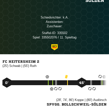
SÖLDEN
Schiedsrichter:

Assistenten:
Zuschauer:
Staffel-ID:
335502
Spiel:
335502076 / 11. Spieltag
FC HEITERSHEIM 2
(25')

| (55')

0’
45’
(28', 74', 86')

| (80')

SPVGG. BOLLSCHWEIL-SÖLDEN