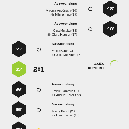
Auswechslung
48’
  
für
  
Auswechslung
48’
  
für
  
Auswechslung
55’
  
für
  

:


 
55’
Auswechslung
66’
  
für
  
Auswechslung
66’
  
für
  