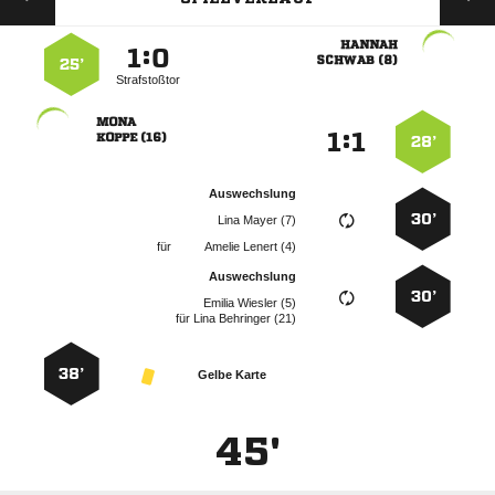

:


 
25’
Strafstoßtor

:


 
28’
Auswechslung
30’
  
für
  
Auswechslung
30’
  
für
  
38’
Gelbe Karte
45'