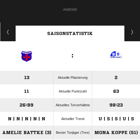
ANZEIGE
SAISONSTATISTIK
:
13
2
Aktuelle Platzierung
11
63
Aktuelle Punktzahl
26:89
98:23
Aktuelles Torverhältnis
N | N | N | N | N
U | S | S | U | S
Aktueller Trend
AMELIE BATTKE (3)
MONA KOPPE (51)
Bester Torjäger (Tore)