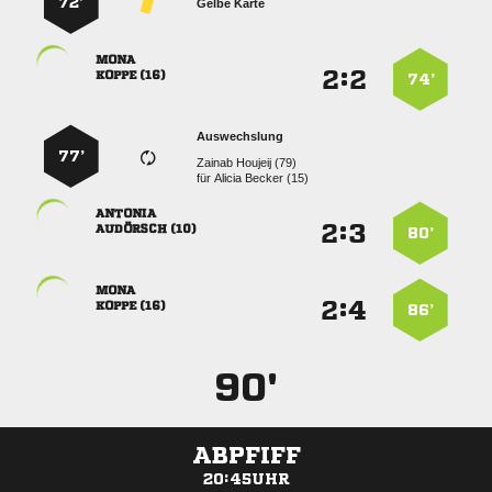
72’
Gelbe Karte

:


 
74’
Auswechslung
77’
  
für
  

:


 
80’

:


 
86’
90'
ABPFIFF
20:45UHR