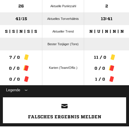
26
2
Aktuelle Punktzahl
41:15
13:41
Aktuelles Torverhältnis
S | S | N | S | S
N | U | N | N | N
Aktueller Trend
Bester Torjäger (Tore)
7 / 0
11 / 0
Karten (Team/Offiz.)
0 / 0
0 / 0
0 / 0
1 / 0
Legende
ANZEIGE
FALSCHES ERGEBNIS MELDEN