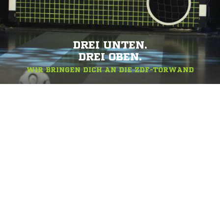
DREI UNTEN.
DREI OBEN.
WIR BRINGEN DICH AN DIE ZDF-TORWAND