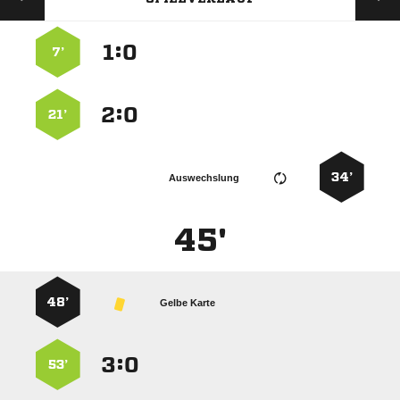
:


7’
:


21’
34’
Auswechslung
45'
48’
Gelbe Karte
:


53’