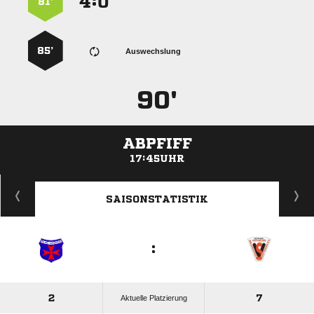
:


81’
85’
Auswechslung
90'
ABPFIFF
17:45UHR
ANZEIGE
SAISONSTATISTIK
:
2
7
Aktuelle Platzierung