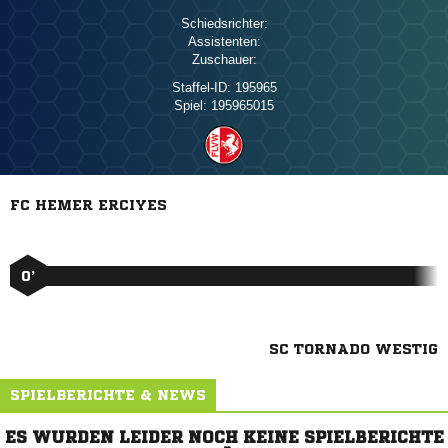
Schiedsrichter:
Assistenten:
Zuschauer:
Staffel-ID:
195965
Spiel:
195965015
FC HEMER ERCIYES
0’
SC TORNADO WESTIG
SPIELBERICHTE & NEWS
ES WURDEN LEIDER NOCH KEINE SPIELBERICHTE