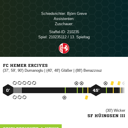
Schiedsrichter:
 
Assistenten:
Zuschauer:
Staffel-ID:
210235
Spiel:
210235112 / 13. Spieltag
FC HEMER ERCIYES
(37', 59', 90')

| (40', 48')

| (88')

0’
45’
(30')

SF HÜINGSEN III