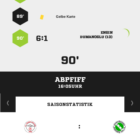
89’
Gelbe Karte

:


 
90’
90'
ABPFIFF
16:05UHR
ANZEIGE
SAISONSTATISTIK
: