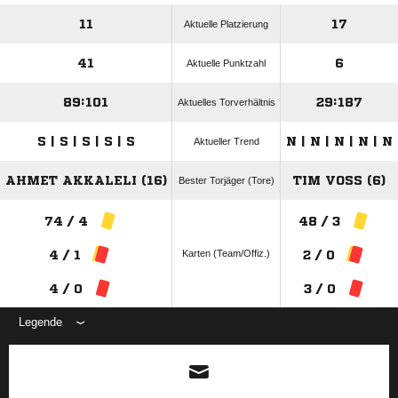
11
17
Aktuelle Platzierung
41
6
Aktuelle Punktzahl
89:101
29:187
Aktuelles Torverhältnis
S | S | S | S | S
N | N | N | N | N
Aktueller Trend
AHMET AKKALELI (16)
TIM VOSS (6)
Bester Torjäger (Tore)
74 / 4
48 / 3
Karten (Team/Offiz.)
4 / 1
2 / 0
4 / 0
3 / 0
Legende
ANZEIGE