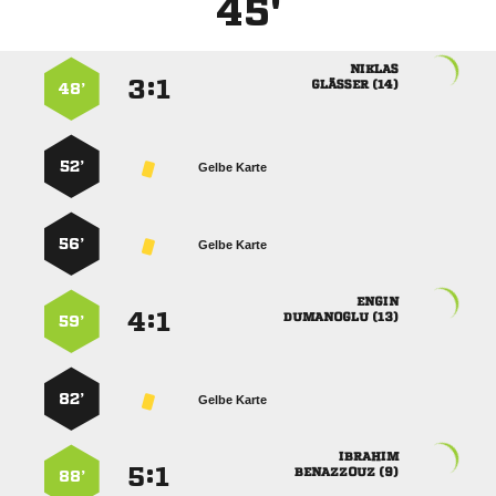
45'

:


 
48’
52’
Gelbe Karte
56’
Gelbe Karte

:


 
59’
82’
Gelbe Karte

:


 
88’