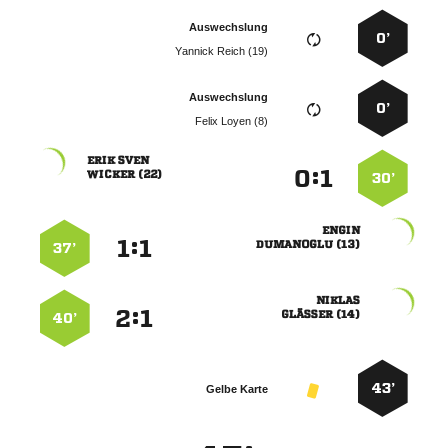
Auswechslung
0’
  
Auswechslung
0’
  
 
:


 
30’

:


 
37’

:


 
40’
43’
Gelbe Karte