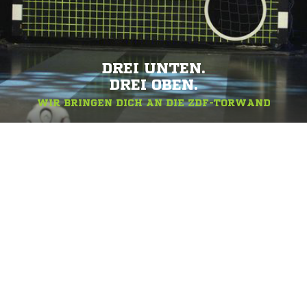
DREI UNTEN.
DREI OBEN.
WIR BRINGEN DICH AN DIE ZDF-TORWAND