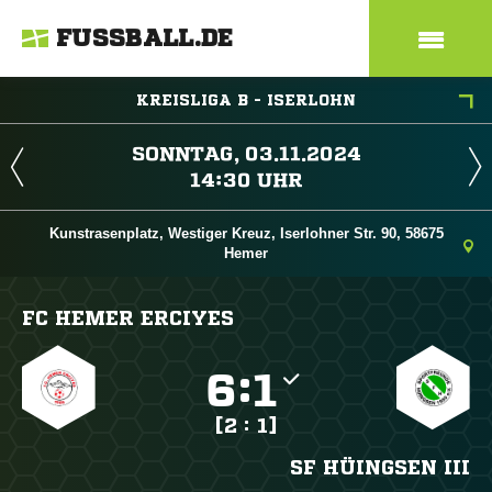
FUSSBALL.DE
KREISLIGA B - ISERLOHN
 
 
Kunstrasenplatz, Westiger Kreuz, Iserlohner Str. 90, 58675
Hemer
FC HEMER ERCIYES

:

[2 : 1]
SF HÜINGSEN III