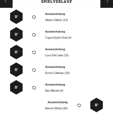
SPIELVERLAUF
Auswechslung
0’
  
Auswechslung
0’
   
Auswechslung
0’
   
Auswechslung
0’
  
Auswechslung
0’
  
Auswechslung
0’
  