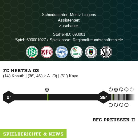
Schiedsrichter:
 
Assistenten:
Zuschauer:
Staffel-ID:
690001
Spiel:
690001027 / Spielklasse: Regionalfreundschaftsspiele
FC HERTHA 03
(14')

| (36', 46') k.A. (9) | (61')

0’
35’
BFC PREUSSEN II
SPIELBERICHTE & NEWS