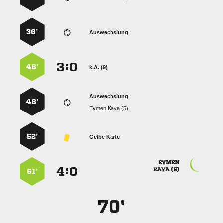
36’
Auswechslung
:


46’
k.A. (9)
Auswechslung
46’
  
52’
Gelbe Karte

:


 
61’
70'