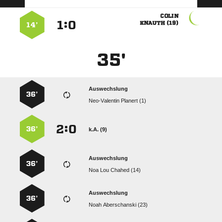

:


 
14’
35'
Auswechslung
36’
  
:


36’
k.A. (9)
Auswechslung
36’
   
Auswechslung
36’
  