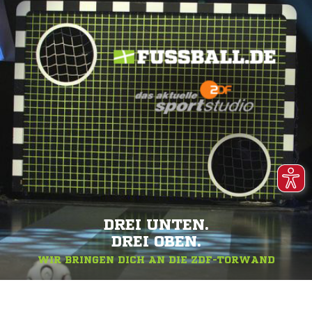
DREI UNTEN.
DREI OBEN.
WIR BRINGEN DICH AN DIE ZDF-TORWAND