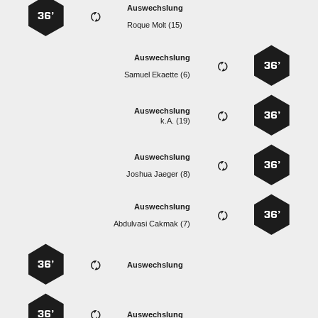
Auswechslung
36’
  
Auswechslung
36’
  
Auswechslung
36’
k.A. (19)
Auswechslung
36’
  
Auswechslung
36’
  
36’
Auswechslung
36’
Auswechslung