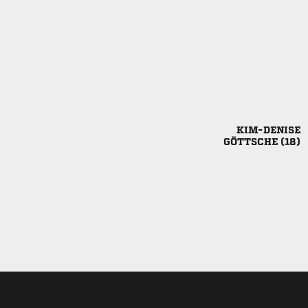

 