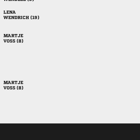

 

 

 