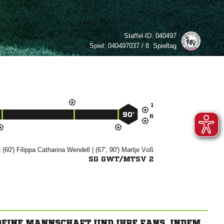
Staffel-ID:
040497
Spiel:
040497037 / 8. Spieltag

90’

 (60')
 

| (67', 90')


SG GWT/MTSV 2
 DEINE MANNSCHAFT UND IHRE FANS, INDEM