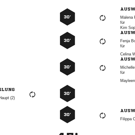
AUSW
30’
 
für
 
AUSW
30’
 
für
 
AUSW
30’

für

SLUNG
30’
 
AUSW
30’
 