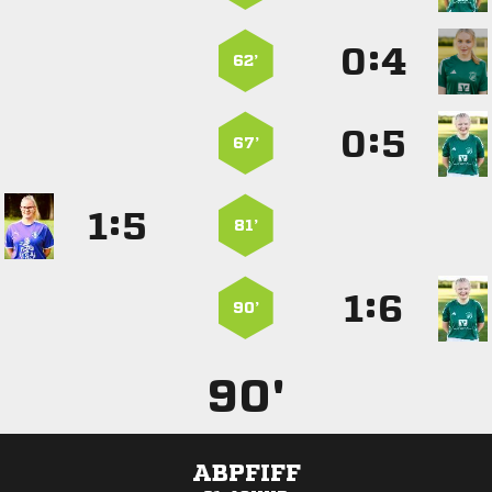
:


62’
:


67’
:


81’
:


90’
90'
ABPFIFF