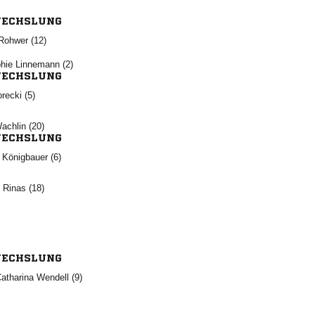
ECHSLUNG
 
  
ECHSLUNG
 
 
ECHSLUNG
  
  
ECHSLUNG
  