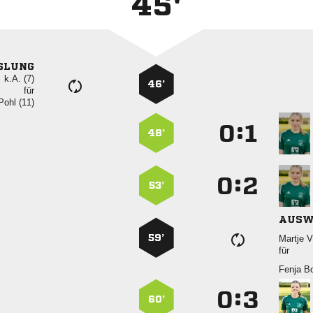
45'
SLUNG
k.A. (7)
46’
für
 
:


48’
:


53’
AUSW
59’
 
für
 
:


60’