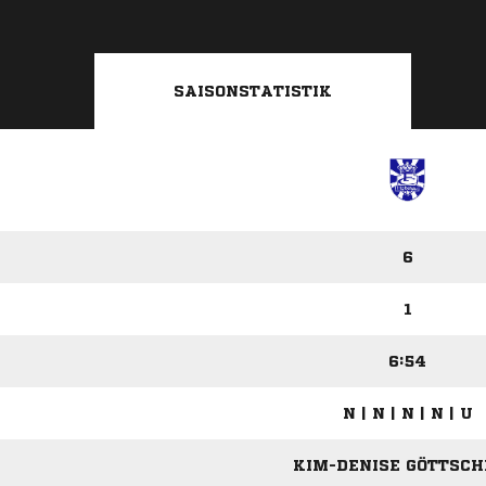
SAISONSTATISTIK
6
1
6:54
N | N | N | N | U
KIM-DENISE GÖTTSCHE