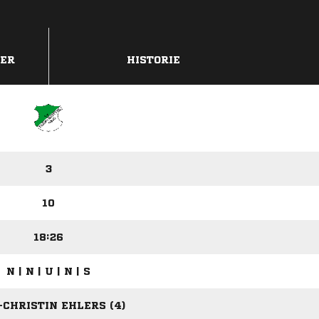
DER
HISTORIE
3
10
18:26
N | N | U | N | S
CHRISTIN EHLERS (4)