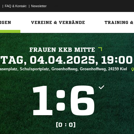
|
FAQ & Kontakt
|
Newsletter
Link
IGEN
VEREINE & VERBÄNDE
TRAINING &
FRAUEN KKB MITTE
 


asenplatz, Schulsportplatz, Groenhoffweg, Groenhoffweg, 24159 Kiel
:


[0 : 0]