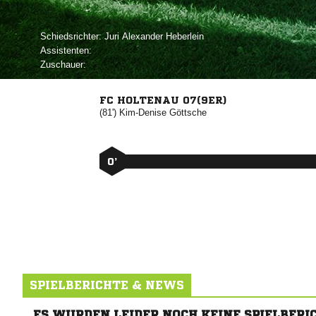
Schiedsrichter:
  
Assistenten:
Zuschauer:
FC HOLTENAU 07(9ER)
(81')


0’
SPIELBERICHTE & NEWS
ES WURDEN LEIDER NOCH KEINE SPIELBERI