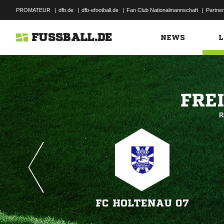
PROMATEUR
|
dfb.de
|
dfb-efootball.de
|
Fan Club Nationalmannschaft
|
Partner
FUSSBALL.DE
NEWS
L

R
FC HOLTENAU 07