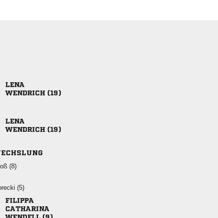

 

 
ECHSLUNG
 
 


 