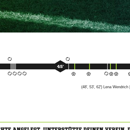
45’
(48', 53', 62')


|
CHTE ANGELEGT. UNTERSTÜTZE DEINEN VEREIN,