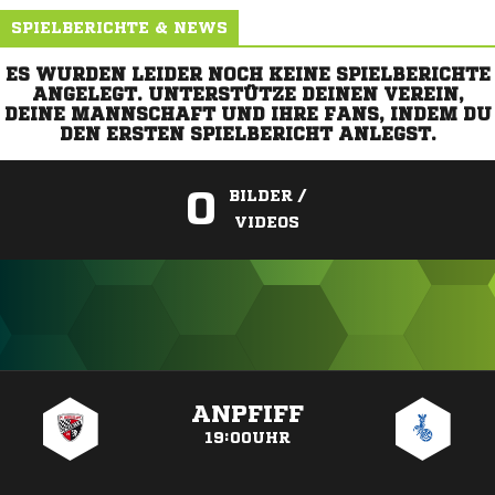
SPIELBERICHTE & NEWS
ES WURDEN LEIDER NOCH KEINE SPIELBERICHTE
ANGELEGT. UNTERSTÜTZE DEINEN VEREIN,
DEINE MANNSCHAFT UND IHRE FANS, INDEM DU
DEN ERSTEN SPIELBERICHT ANLEGST.
0
BILDER /
VIDEOS
ANZEIGE
ANPFIFF
19:00UHR