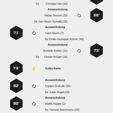
für
  
Auswechslung
66’
  
für
  
Auswechslung
71’
  
für
   
Auswechslung
73’
  
für
  
74’
Gelbe Karte
Auswechslung
82’
  
für
  
Auswechslung
82’
  
für
  