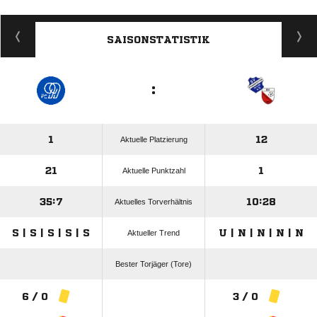
ANZEIGE
SAISONSTATISTIK
:
1
12
Aktuelle Platzierung
21
1
Aktuelle Punktzahl
35:7
10:28
Aktuelles Torverhältnis
S | S | S | S | S
U | N | N | N | N
Aktueller Trend
Bester Torjäger (Tore)
6 / 0
3 / 0