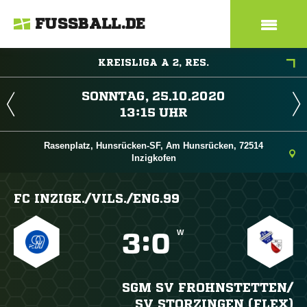
FUSSBALL.DE
KREISLIGA A 2, RES.
 
 
Rasenplatz, Hunsrücken-SF, Am Hunsrücken, 72514
Inzigkofen
FC INZIGK./​VILS./​ENG.99
W

:

SGM SV FROHNSTETTEN/​
SV STORZINGEN (FLEX)