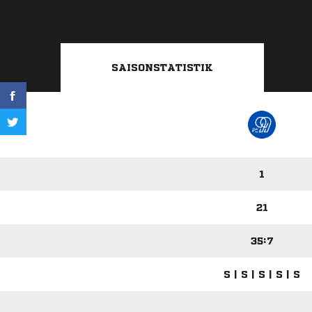
SAISONSTATISTIK
1
21
35:7
S | S | S | S | S