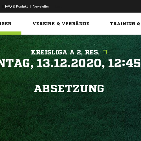
|
FAQ & Kontakt
|
Newsletter
Link
IGEN
VEREINE & VERBÄNDE
TRAINING &
KREISLIGA A 2, RES.
 


ABSETZUNG