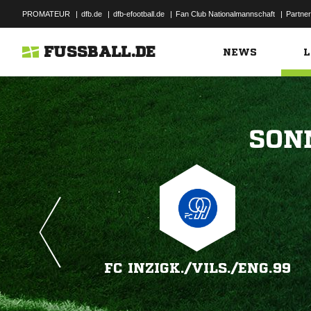
PROMATEUR
|
dfb.de
|
dfb-efootball.de
|
Fan Club Nationalmannschaft
|
Partner
FUSSBALL.DE
NEWS
L

FC INZIGK./​VILS./​ENG.99