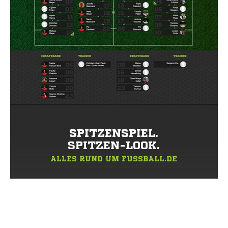
SPITZENSPIEL.
SPITZEN-LOOK.
ALLES RUND UM FUSSBALL.DE