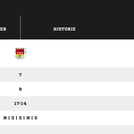
DER
HISTORIE
7
9
17:14
N | S | S | N | S