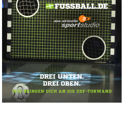
DREI UNTEN.
DREI OBEN.
WIR BRINGEN DICH AN DIE ZDF-TORWAND