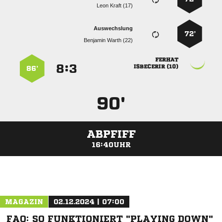
  
Auswechslung
72’
  

:


 
86’
90'
ABPFIFF
16:40UHR
ANZEIGE
MAGAZIN
02.12.2024 | 07:00
FAQ: SO FUNKTIONIERT "PLAYING DOWN"