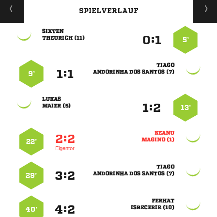
SPIELVERLAUF

:


 
5’

:


   
9’

:


 
13’

:


 
22’
Eigentor

:


   
29’

:


 
40’