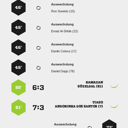
Auswechslung
46’
  
Auswechslung
46’
  
Auswechslung
46’
  
Auswechslung
46’
  

:


 
55’

:


   
61’
Auswechslung
72’