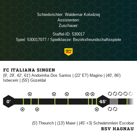
Schiedsrichter:
 
Assistenten:
Zuschauer:
Staffel-ID:
530017
Spiel:
530017077 / Spielklasse: Bezirksfreundschaftsspiele
FC ITALIANA SINGEN
(9', 29', 42', 61')
  
| (22' ET)

| (40', 86')

| (55')

0’
45’
(5')

| (13')

| (45' +3)
 
RSV HAGNAU