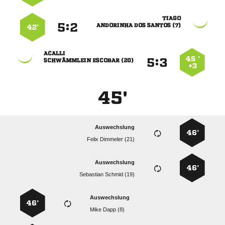

:


   
42’

45 ’
:


  
+3
45'
Auswechslung
46’
  
Auswechslung
46’
  
Auswechslung
46’
  