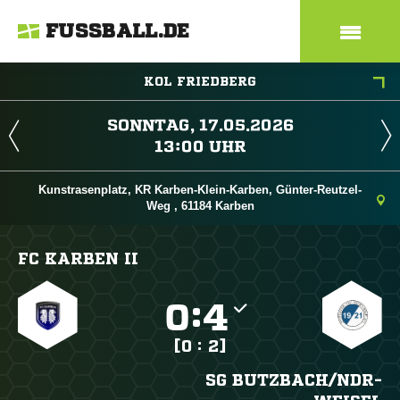
FUSSBALL.DE
KOL FRIEDBERG
 
 
Kunstrasenplatz, KR Karben-Klein-Karben, Günter-Reutzel-
Weg , 61184 Karben
FC KARBEN II

:

[0 : 2]
SG BUTZBACH/​NDR-