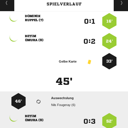
SPIELVERLAUF

:


 
16’

:


 
24’
33’
Gelbe Karte
45'
Auswechslung
46’
  

:


 
52’