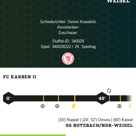
WEISEL
Schiedsrichter:
 
Assistenten:
Zuschauer:
Staffel-ID:
340028
Spiel:
340028222 / 28. Spieltag
FC KARBEN II
0’
45’
(16')

| (24', 52')

| (60')

SG BUTZBACH/NDR-WEISEL