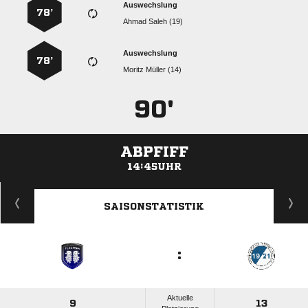
Auswechslung
78’
  
Auswechslung
78’
  
90'
ABPFIFF
14:45UHR
ANZEIGE
SAISONSTATISTIK
:
Aktuelle
9
13