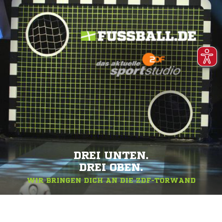
DREI UNTEN.
DREI OBEN.
WIR BRINGEN DICH AN DIE ZDF-TORWAND