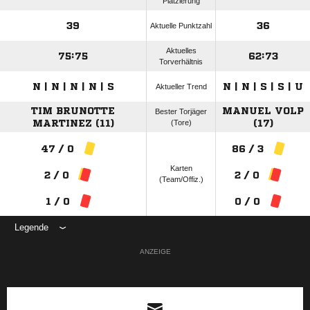
Platzierung
39
36
Aktuelle Punktzahl
Aktuelles
75:75
62:73
Torverhältnis
N | N | N | N | S
N | N | S | S | U
Aktueller Trend
TIM BRUNOTTE
MANUEL VOLP
Bester Torjäger
MARTINEZ (11)
(Tore)
(17)
47 / 0
86 / 3
Karten
2 / 0
2 / 0
(Team/Offiz.)
1 / 0
0 / 0
Legende
ANZEIGE