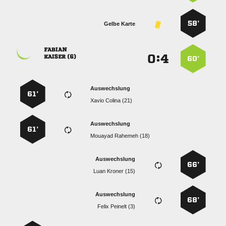
58’
Gelbe Karte

:


 
60’
Auswechslung
61’
  
Auswechslung
61’
  
Auswechslung
66’
  
Auswechslung
68’
  