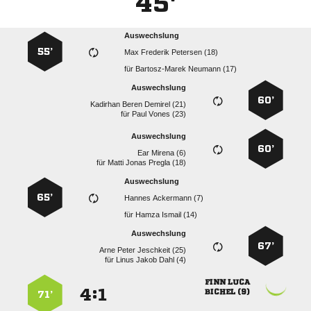
45'
Auswechslung
55’
   
für
  
Auswechslung
60’
   
für
  
Auswechslung
60’
  
für
   
Auswechslung
65’
  
für
  
Auswechslung
67’
   
für
   
 
:


 
71’