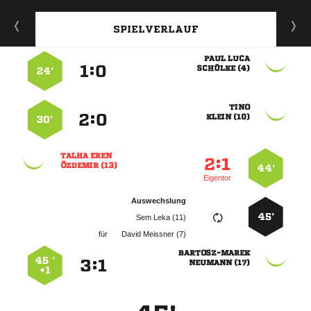
SPIELVERLAUF
 
:


 
24’

:


 
30’
 
:


 
44’
Eigentor
Auswechslung
45’
  
für
  

45 ’
:


 
+1