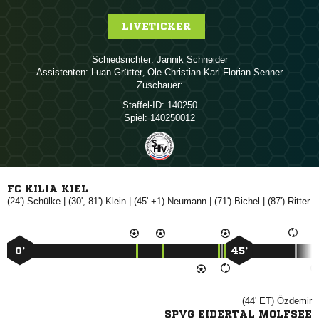
LIVETICKER
Schiedsrichter:
 
Assistenten:
 
,     
Zuschauer:
Staffel-ID:
140250
Spiel:
140250012
FC KILIA KIEL
(24')

| (30', 81')

| (45' +1)

| (71')

| (87')

0’
45’
(44' ET)

SPVG EIDERTAL MOLFSEE