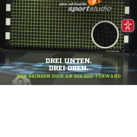
DREI UNTEN.
DREI OBEN.
WIR BRINGEN DICH AN DIE ZDF-TORWAND