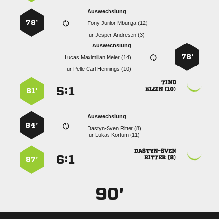
Auswechslung
78’
   
für
  
Auswechslung
78’
   
für
   

:


 
81’
Auswechslung
84’
  
für
  

:


 
87’
90'