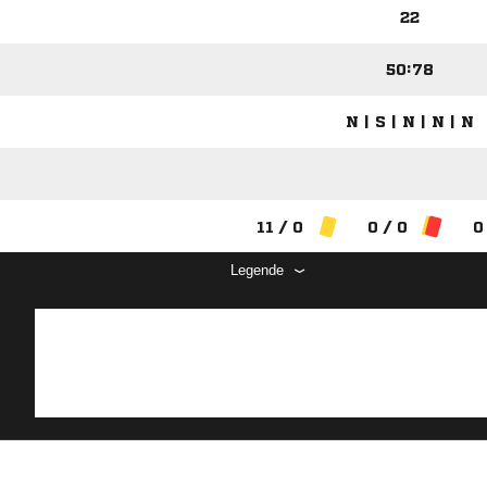
22
50:78
N | S | N | N | N
11 / 0
0 / 0
0
Legende