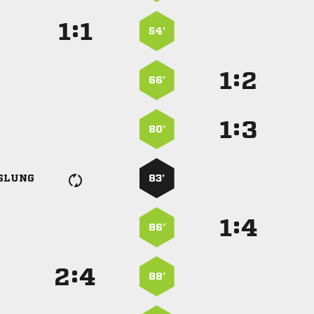
:


54’
:


66’
:


80’
SLUNG
83’
:


86’
:


88’