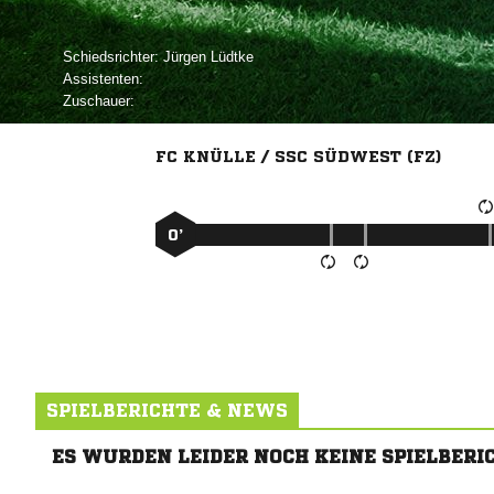
Schiedsrichter:
 
Assistenten:
Zuschauer:
FC KNÜLLE / SSC SÜDWEST (FZ)
0’
SPIELBERICHTE & NEWS
ES WURDEN LEIDER NOCH KEINE SPIELBERI