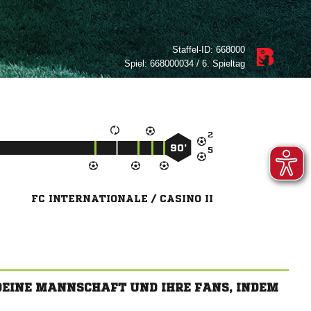
Staffel-ID:
668000
Spiel:
668000034 / 6. Spieltag

90’

FC INTERNATIONALE / CASINO II
 DEINE MANNSCHAFT UND IHRE FANS, INDEM