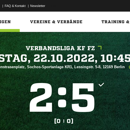
|
FAQ & Kontakt
|
Newsletter
Link
IGEN
VEREINE & VERBÄNDE
TRAINING &
VERBANDSLIGA KF FZ
 


nstrasenplatz, Sochos-Sportanlage KR1, Lessingstr. 5-8, 12169 Berlin
:


[0 : 0]