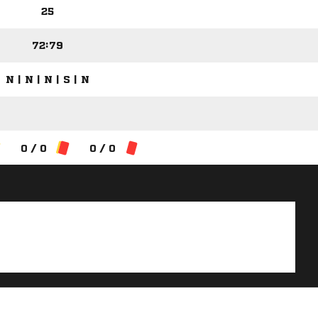
25
72:79
N | N | N | S | N
0 / 0
0 / 0