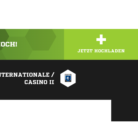
+
HOCH!
JETZT HOCHLADEN
NTERNATIONALE /
CASINO II