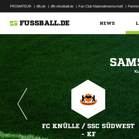
PROMATEUR
|
dfb.de
|
dfb-efootball.de
|
Fan Club Nationalmannschaft
|
Partner
FUSSBALL.DE
NEWS
L

Ku
FC KNÜLLE /​ SSC SÜDWEST
- KF