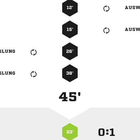
12’
AUSW
15’
AUSW
SLUNG
26’
SLUNG
38’
45'
:


53’