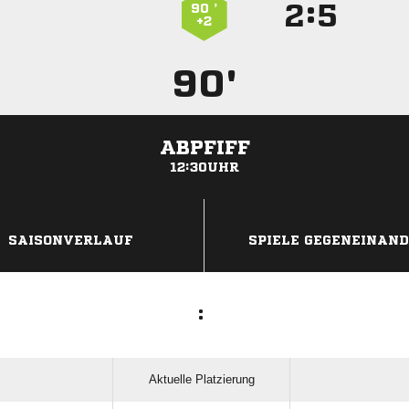
:


90 ’
+2
90'
ABPFIFF
12:30UHR
ANZEIGE
SAISONVERLAUF
SPIELE GEGENEINAN
:
Aktuelle Platzierung