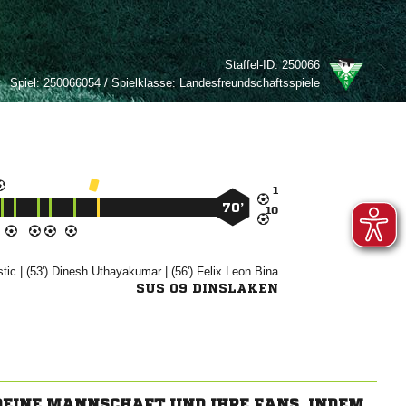
Staffel-ID:
250066
Spiel:
250066054 / Spielklasse: Landesfreundschaftsspiele

70’


| (53')


| (56')
 

SUS 09 DINSLAKEN
 DEINE MANNSCHAFT UND IHRE FANS, INDEM