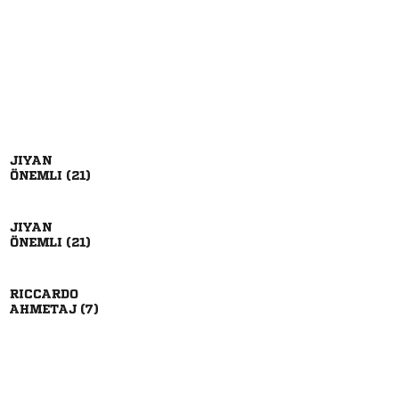

 

 

 