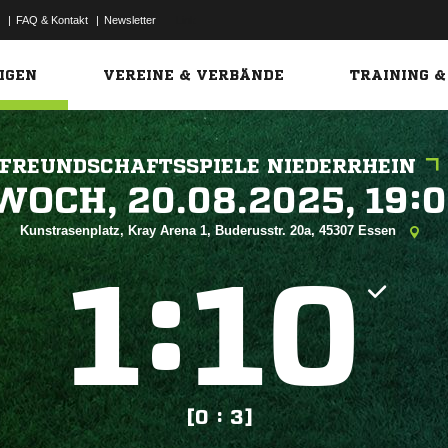
|
FAQ & Kontakt
|
Newsletter
Link
IGEN
VEREINE & VERBÄNDE
TRAINING &
FREUNDSCHAFTSSPIELE NIEDERRHEIN
 


Kunstrasenplatz, Kray Arena 1, Buderusstr. 20a, 45307 Essen
:


[0 : 3]