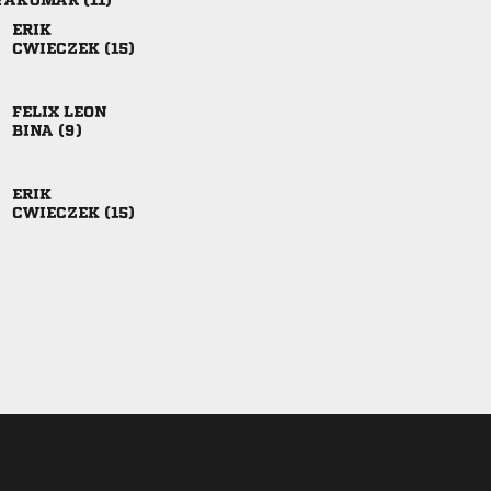
 

 
 
 

 