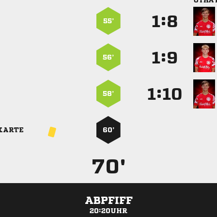

:


55’
:


56’
:


58’
KARTE
60’
70'
ABPFIFF
20:20UHR