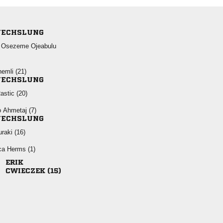
ECHSLUNG
  
 
ECHSLUNG
 
  
ECHSLUNG
 
  

 