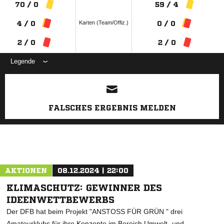
CALVIN LANGE
LUKAS HEINHORST
Bester Torjäger
(11)
(Tore)
(16)
70 / 0
59 / 4
Karten (Team/Offiz.)
4 / 0
0 / 0
2 / 0
2 / 0
Legende
ANZEIGE
FALSCHES ERGEBNIS MELDEN