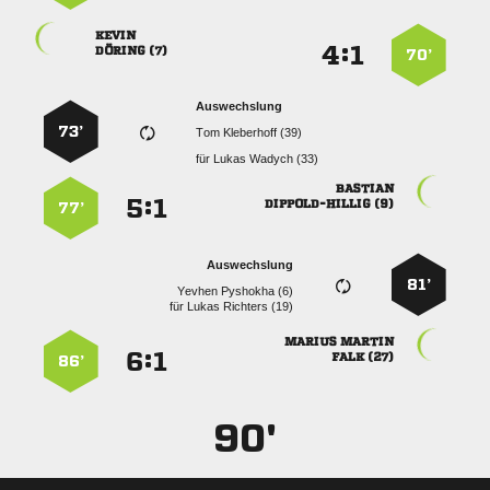

:


 
70’
Auswechslung
73’
  
für
  

:


 
77’
Auswechslung
81’
  
für
  
 
:


 
86’
90'