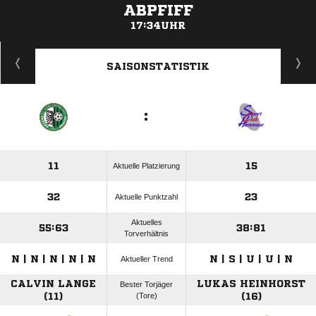
ABPFIFF
17:34UHR
ANZEIGE
SAISONSTATISTIK
:
11
15
Aktuelle Platzierung
32
23
Aktuelle Punktzahl
Aktuelles
55:63
38:81
Torverhältnis
N | N | N | N | N
N | S | U | U | N
Aktueller Trend