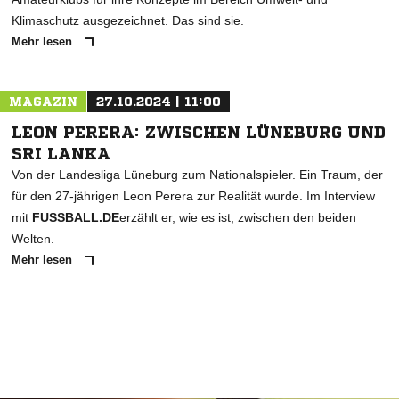
AKTIONEN
08.12.2024 | 22:00
KLIMASCHUTZ: GEWINNER DES
IDEENWETTBEWERBS
Der DFB hat beim Projekt "ANSTOSS FÜR GRÜN " drei
Amateurklubs für ihre Konzepte im Bereich Umwelt- und
Klimaschutz ausgezeichnet. Das sind sie.
Mehr lesen
MAGAZIN
27.10.2024 | 11:00
LEON PERERA: ZWISCHEN LÜNEBURG UND
SRI LANKA
Von der Landesliga Lüneburg zum Nationalspieler. Ein Traum, der
für den 27-jährigen Leon Perera zur Realität wurde. Im Interview
mit
FUSSBALL.DE
erzählt er, wie es ist, zwischen den beiden
Welten.
Mehr lesen