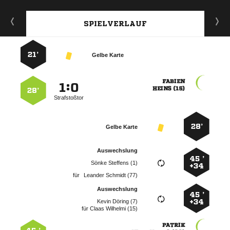
SPIELVERLAUF
21’
Gelbe Karte

:


 
28’
Strafstoßtor
28’
Gelbe Karte
Auswechslung
45 ’
  
+34
für
  
Auswechslung
45 ’
  
+34
für
  
