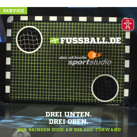
SPITZENSPIEL.
SPITZEN-LOOK.
ALLES RUND UM FUSSBALL.DE
SERVICE