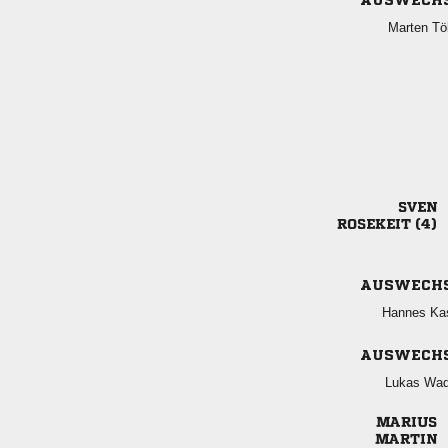
AUSWECH
 

 
AUSWECH
 
AUSWECH
 

