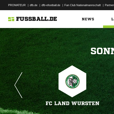
PROMATEUR
|
dfb.de
|
dfb-efootball.de
|
Fan Club Nationalmannschaft
|
Partner
FUSSBALL.DE
NEWS
L

FC LAND WURSTEN