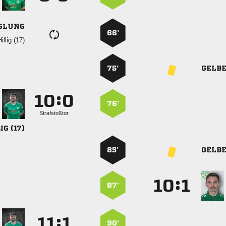
SLUNG
66’
 
75’
GELB
:


76’
Strafstoßtor
 
85’
GELB
:


87’
:


90’