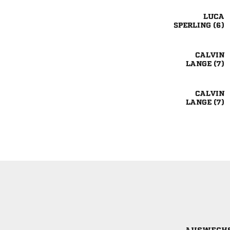

 

 

 