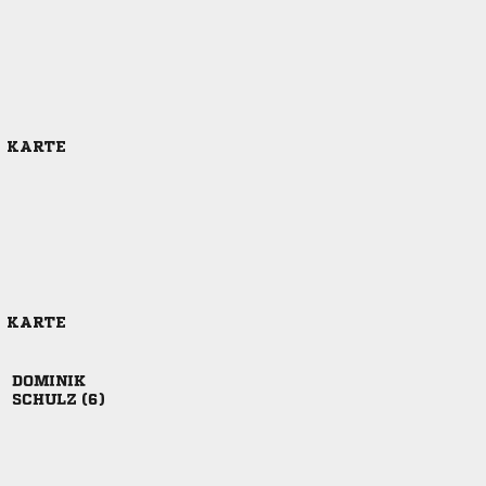
E KARTE
E KARTE

 