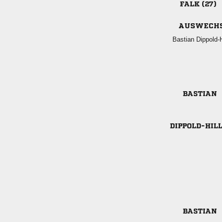
 
AUSWECH
 


