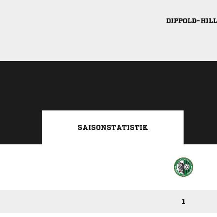

SAISONSTATISTIK
1