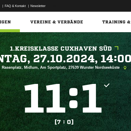
|
FAQ & Kontakt
|
Newsletter
Link
IGEN
VEREINE & VERBÄNDE
TRAINING &
1.KREISKLASSE CUXHAVEN SÜD
 


Rasenplatz, Midlum, Am Sportplatz, 27639 Wurster Nordseeküste
:


[7 : 0]