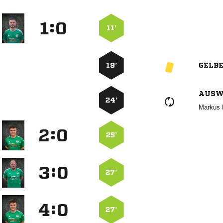
:


11’
19’
GELB
AUSW
24’
 
:


25’
:


27’
:


27’