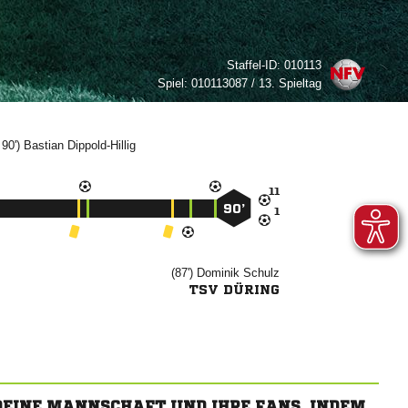
Staffel-ID:
010113
Spiel:
010113087 / 13. Spieltag
 90')



90’

(87')


TSV DÜRING
 DEINE MANNSCHAFT UND IHRE FANS, INDEM