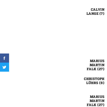

 


 

 


 