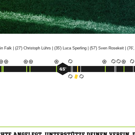


| (27')


| (35')


| (57')


| (76',
45’
CHTE ANGELEGT. UNTERSTÜTZE DEINEN VEREIN,