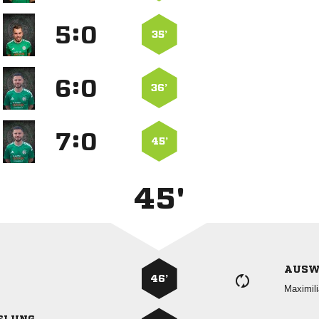
:


35’
:


36’
:


45’
45'
AUSW
46’
