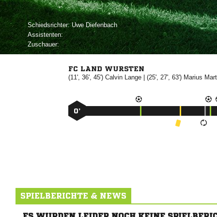
Schiedsrichter:
 
Assistenten:
Zuschauer:
FC LAND WURSTEN
(11', 36', 45')


| (25', 27', 63')
 
0’
SPIELBERICHTE & NEWS
ES WURDEN LEIDER NOCH KEINE SPIELBERI