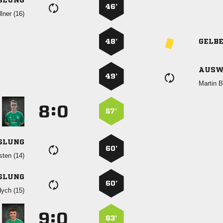
SLUNG
46’
 
48’
GELB
AUSW
49’
 
:


57’
SLUNG
60’
 
SLUNG
60’
 
:


63’