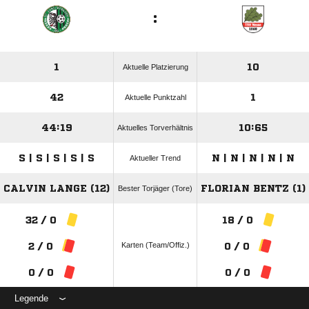
:
1
10
Aktuelle Platzierung
42
1
Aktuelle Punktzahl
44:19
10:65
Aktuelles Torverhältnis
S | S | S | S | S
N | N | N | N | N
Aktueller Trend
CALVIN LANGE (12)
FLORIAN BENTZ (1)
Bester Torjäger (Tore)
32 / 0
18 / 0
Karten (Team/Offiz.)
2 / 0
0 / 0
0 / 0
0 / 0
Legende