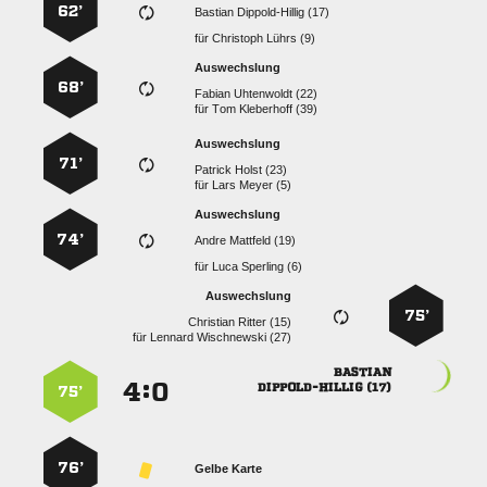
62’
  
für
  
Auswechslung
68’
  
für
  
Auswechslung
71’
  
für
  
Auswechslung
74’
  
für
  
Auswechslung
75’
  
für
  

:


 
75’
76’
Gelbe Karte