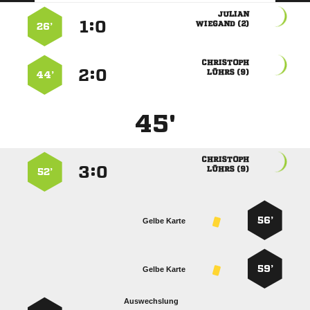

:


 
26’

:


 
44’
45'

:


 
52’
56’
Gelbe Karte
59’
Gelbe Karte
Auswechslung