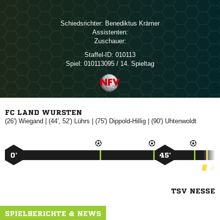
Schiedsrichter:
 
Assistenten:
Zuschauer:
Staffel-ID:
010113
Spiel:
010113095 / 14. Spieltag
FC LAND WURSTEN
(26')

| (44', 52')

| (75')

| (90')

0’
45’
TSV NESSE
SPIELBERICHTE & NEWS