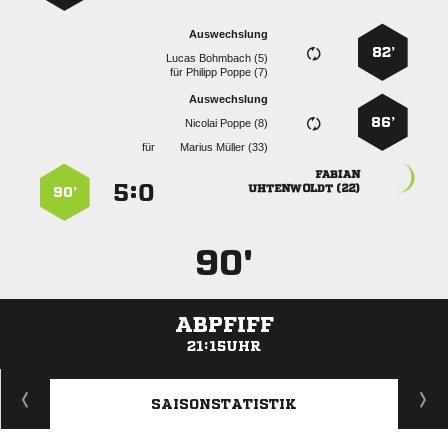
Auswechslung
82’
  
für
  
Auswechslung
86’
  
für
  

:


 
90’
90'
ABPFIFF
21:15UHR
ANZEIGE
SAISONSTATISTIK