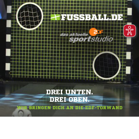
DREI UNTEN.
DREI OBEN.
WIR BRINGEN DICH AN DIE ZDF-TORWAND