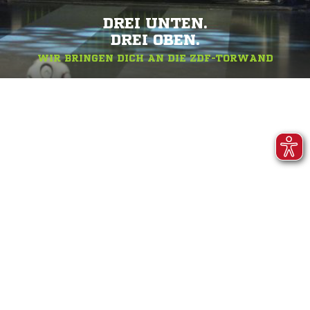
DREI UNTEN.
DREI OBEN.
WIR BRINGEN DICH AN DIE ZDF-TORWAND