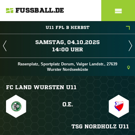
FUSSBALL.DE
U11 FPL B HERBST
 
 
Rasenplatz, Sportplatz Dorum, Valger Landstr., 27639
Wurster Nordseeküste
FC LAND WURSTEN U11
O.E.
TSG NORDHOLZ U11