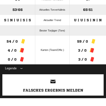
53:66
65:51
Aktuelles Torverhältnis
S | N | U | S | S
U | U | S | N | N
Aktueller Trend
Bester Torjäger (Tore)
54 / 0
59 / 0
Karten (Team/Offiz.)
4 / 0
3 / 0
0 / 0
3 / 0
Legende
ANZEIGE
FALSCHES ERGEBNIS MELDEN