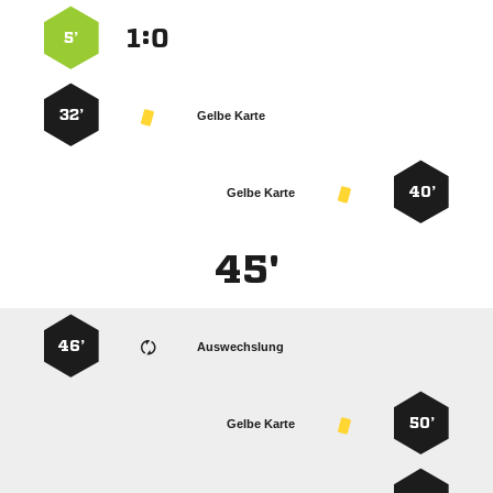
:


5’
32’
Gelbe Karte
40’
Gelbe Karte
45'
46’
Auswechslung
50’
Gelbe Karte