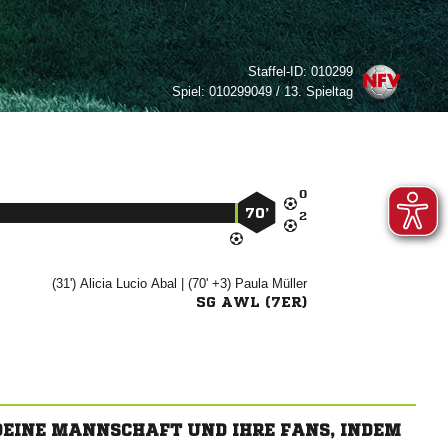
Staffel-ID:
010299
Spiel:
010299049 / 13. Spieltag

70’

(31')

 
| (70' +3)


SG AWL (7ER)
 DEINE MANNSCHAFT UND IHRE FANS, INDEM