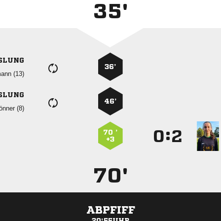
35'
SLUNG
36’
 
SLUNG
46’
 
:


70 ’
+3
70'
ABPFIFF
20:55UHR