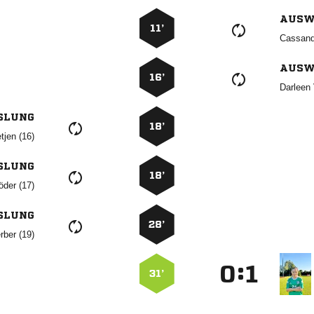
AUSW
11’

AUSW
16’
 
SLUNG
18’
 
SLUNG
18’
 
SLUNG
28’
 
:


31’