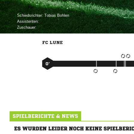
Schiedsrichter:
 
Assistenten:
Zuschauer:
FC LUNE
0’
SPIELBERICHTE & NEWS
ES WURDEN LEIDER NOCH KEINE SPIELBERI