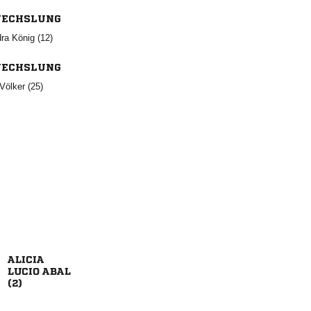
ECHSLUNG
  
ECHSLUNG
 

 
