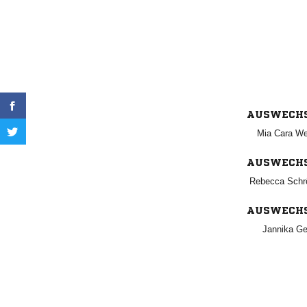
AUSWECH
  
AUSWECH
 
AUSWECH
 