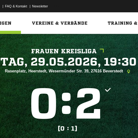
|
FAQ & Kontakt
|
Newsletter
Link
IGEN
VEREINE & VERBÄNDE
TRAINING &
FRAUEN KREISLIGA
 


Rasenplatz, Heerstedt, Wesermünder Str. 39, 27616 Beverstedt
:


[0 : 1]