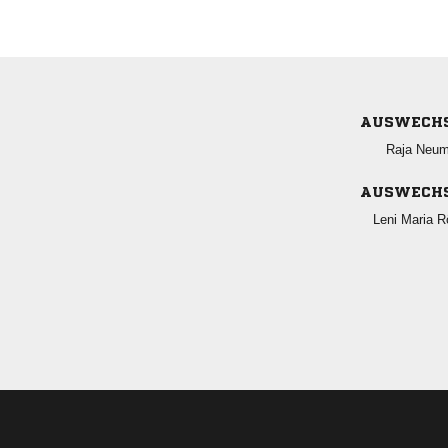
AUSWECH
 
AUSWECH
  