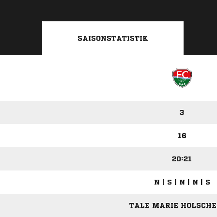
SAISONSTATISTIK
3
16
20:21
N | S | N | N | S
TALE MARIE HOLSCHER