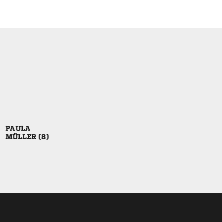

 