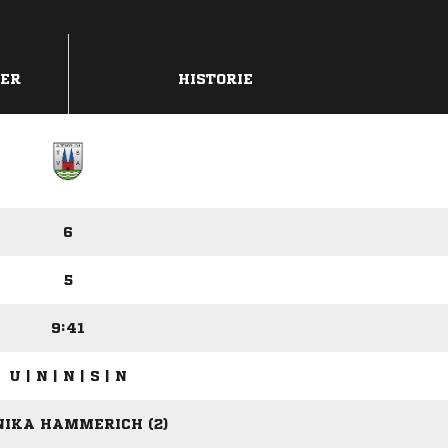
DER
HISTORIE
6
5
9:41
U | N | N | S | N
IKA HAMMERICH (2)