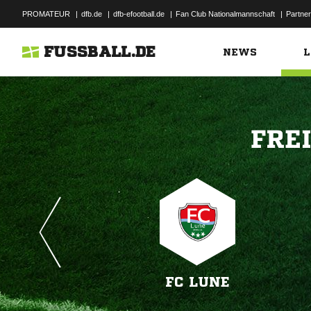
PROMATEUR
|
dfb.de
|
dfb-efootball.de
|
Fan Club Nationalmannschaft
|
Partner
FUSSBALL.DE
NEWS
L

FC LUNE