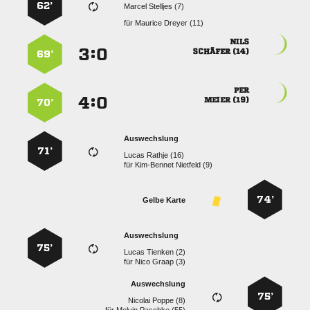
62’
  
für
  

:


 
69’

:


 
70’
Auswechslung
71’
  
für
  
74’
Gelbe Karte
Auswechslung
75’
  
für
  
Auswechslung
75’
  