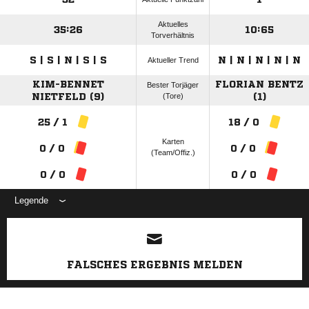
Aktuelles
35:26
10:65
Torverhältnis
S | S | N | S | S
N | N | N | N | N
Aktueller Trend
KIM-BENNET
FLORIAN BENTZ
Bester Torjäger
NIETFELD (9)
(Tore)
(1)
25 / 1
18 / 0
Karten
0 / 0
0 / 0
(Team/Offiz.)
0 / 0
0 / 0
Legende
ANZEIGE
FALSCHES ERGEBNIS MELDEN