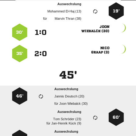
Auswechslung
19’
  
für
  

:


 
30’

:


 
35’
45'
Auswechslung
46’
  
für
  
Auswechslung
60’
  
für
  
Auswechslung