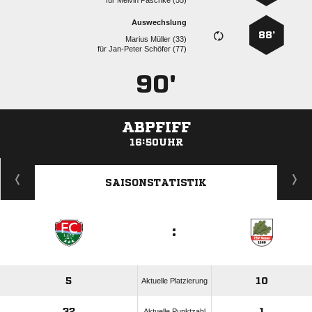
für
  
Auswechslung
88’
  
für
  
90'
ABPFIFF
16:50UHR
ANZEIGE
SAISONSTATISTIK
:
5
10
Aktuelle Platzierung
32
1
Aktuelle Punktzahl