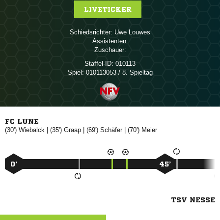
LIVETICKER
Schiedsrichter:
 
Assistenten:
Zuschauer:
Staffel-ID:
010113
Spiel:
010113053 / 8. Spieltag
FC LUNE
(30')

| (35')

| (69')

| (70')

0’
45’
TSV NESSE