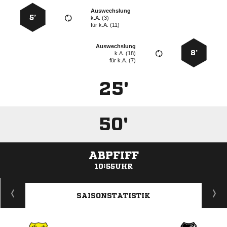
Auswechslung
5’
k.A. (3)
für
k.A. (11)
Auswechslung
8’
k.A. (18)
für
k.A. (7)
25'
50'
ABPFIFF
10:55UHR
ANZEIGE
SAISONSTATISTIK