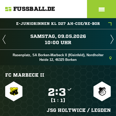
FUSSBALL.DE
E-JUNIORINNEN KL D27 AH-COE/RE-BOR
 
 
Rasenplatz, SA Borken-Marbeck II (Kleinfeld), Nordholter
Heide 12, 46325 Borken
FC MARBECK II

:

[1 : 1]
JSG HOLTWICK /​ LEGDEN