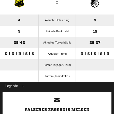
:
4
3
Aktuelle Platzierung
9
15
Aktuelle Punktzahl
29:42
28:27
Aktuelles Torverhältnis
N | N | N | S | S
N | S | S | S | N
Aktueller Trend
Bester Torjäger (Tore)
Karten (Team/Offiz.)
Legende
ANZEIGE
FALSCHES ERGEBNIS MELDEN