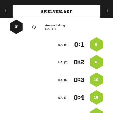
SPIELVERLAUF
Auswechslung
0’
k.A. (17)
:


6’
k.A. (6)
:


8’
k.A. (7)
:


10’
k.A. (6)
:


16’
k.A. (7)