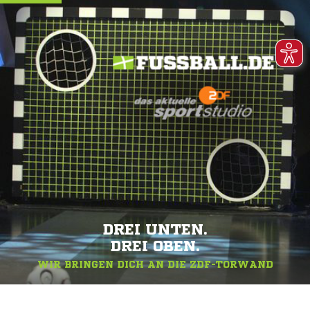
DREI UNTEN.
DREI OBEN.
WIR BRINGEN DICH AN DIE ZDF-TORWAND