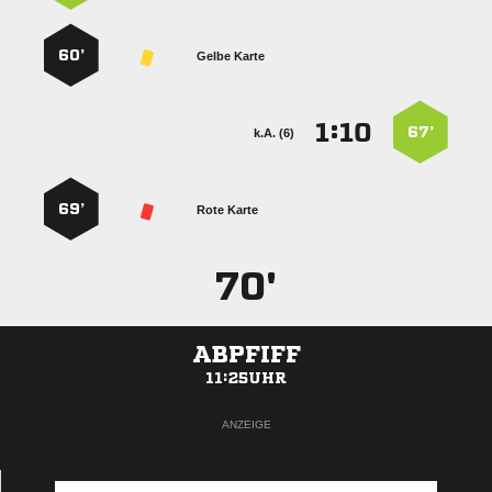
60’
Gelbe Karte
:


67’
k.A. (6)
69’
Rote Karte
70'
ABPFIFF
11:25UHR
ANZEIGE