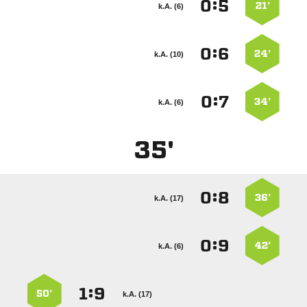
:


21’
k.A. (6)
:


24’
k.A. (10)
:


34’
k.A. (6)
35'
:


36’
k.A. (17)
:


42’
k.A. (6)
:


50’
k.A. (17)