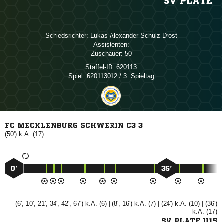
SV PLATE
Schiedsrichter:
  
Assistenten:
Zuschauer:
50
Staffel-ID:
620113
Spiel:
620113012 / 3. Spieltag
FC MECKLENBURG SCHWERIN C3 3
(50') k.A. (17)
0’
35’
(6', 10', 21', 34', 42', 67') k.A. (6) | (8', 16') k.A. (7) | (24') k.A. (10) | (36')
k.A. (17)
SV PLATE U15