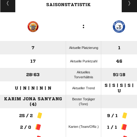
SAISONSTATISTIK
:
7
1
Aktuelle Platzierung
17
46
Aktuelle Punktzahl
Aktuelles
28:63
91:18
Torverhältnis
S | S | S | S |
U | N | N | N | N
Aktueller Trend
U
KARIM JONA SANYANG
Bester Torjäger
(4)
(Tore)
25 / 2
9 / 1
Karten (Team/Offiz.)
2 / 0
1 / 1