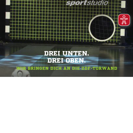
DREI UNTEN.
DREI OBEN.
WIR BRINGEN DICH AN DIE ZDF-TORWAND