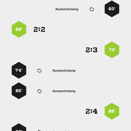
60’
Auswechslung
:


69’
:


73’
74’
Auswechslung
85’
Auswechslung
:


88’