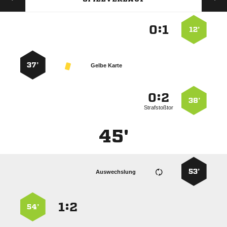
:


12’
37’
Gelbe Karte
:


38’
Strafstoßtor
45'
53’
Auswechslung
:


54’