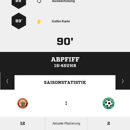
89’
Auswechslung
89’
Gelbe Karte
90'
ABPFIFF
15:45UHR
ANZEIGE
SAISONSTATISTIK
:
12
2
Aktuelle Platzierung