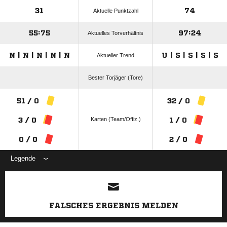
31
74
Aktuelle Punktzahl
55:75
97:24
Aktuelles Torverhältnis
N | N | N | N | N
U | S | S | S | S
Aktueller Trend
Bester Torjäger (Tore)
51 / 0
32 / 0
Karten (Team/Offiz.)
3 / 0
1 / 0
0 / 0
2 / 0
Legende
ANZEIGE
FALSCHES ERGEBNIS MELDEN