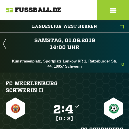
FUSSBALL.DE
LANDESLIGA WEST HERREN
 
 
Kunstrasenplatz, Sportplatz Lankow KR 1, Ratzeburger Str.
44, 19057 Schwerin
FC MECKLENBURG
SCHWERIN II

:

[0 : 2]