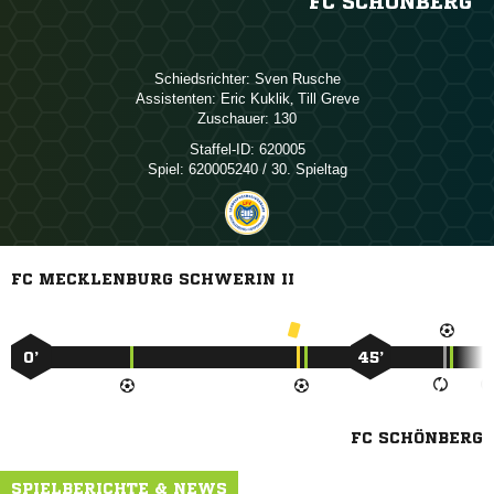
FC SCHÖNBERG
Schiedsrichter:
 
Assistenten:
 
,  
Zuschauer:
130
Staffel-ID:
620005
Spiel:
620005240 / 30. Spieltag
FC MECKLENBURG SCHWERIN II
0’
45’
FC SCHÖNBERG
SPIELBERICHTE & NEWS