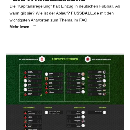
Die "Kapitänsregelung" hält Einzug in deutschen Fußball. Ab
wann gilt sie? Wie ist der Ablauf?
FUSSBALL.de
mit den
wichtigsten Antworten zum Thema im FAQ.
Mehr lesen