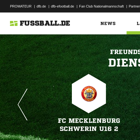
PROMATEUR
|
dfb.de
|
dfb-efootball.de
|
Fan Club Nationalmannschaft
|
Partner
FUSSBALL.DE
NEWS
L
FREUND

FC MECKLENBURG
SCHWERIN U16 2