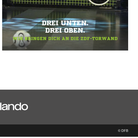
DREI UNTEN.
DREI OBEN.
WIR BRINGEN DICH AN DIE ZDF-TORWAND
© DFB