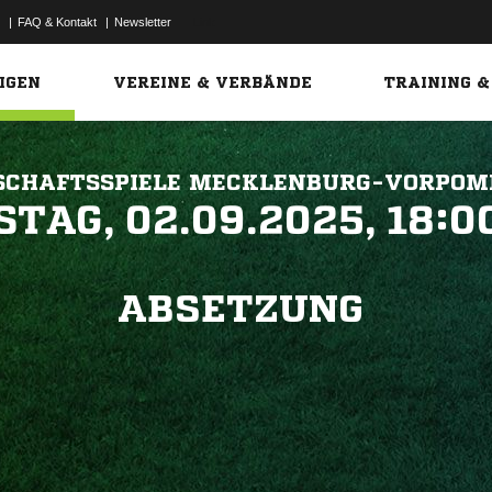
|
FAQ & Kontakt
|
Newsletter
Link
IGEN
VEREINE & VERBÄNDE
TRAINING &
SCHAFTSSPIELE MECKLENBURG-VORPO
 


ABSETZUNG