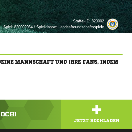
Staffel-ID:
820002
Spiel:
820002054 / Spielklasse: Landesfreundschaftsspiele
 DEINE MANNSCHAFT UND IHRE FANS, INDEM
+
HOCH!
JETZT HOCHLADEN