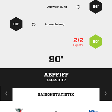
86’
Auswechslung
88’
Auswechslung
:


90’
Eigentor
90'
ABPFIFF
14:45UHR
ANZEIGE
SAISONSTATISTIK