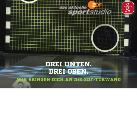
DREI UNTEN.
DREI OBEN.
WIR BRINGEN DICH AN DIE ZDF-TORWAND