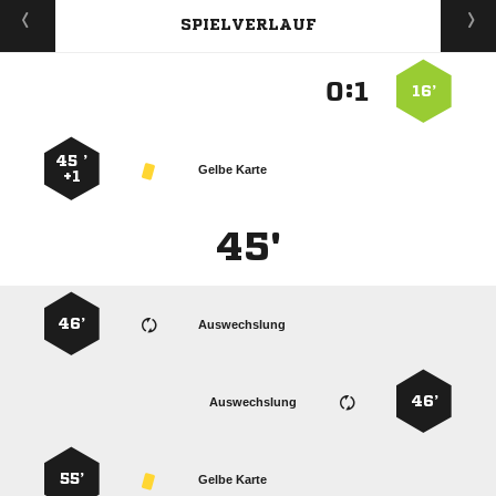
SPIELVERLAUF
:


16’
45 ’
Gelbe Karte
+1
45'
46’
Auswechslung
46’
Auswechslung
55’
Gelbe Karte