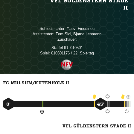
VFL GÜLDENSTERN STADE
II
Schiedsrichter:
 
Assistenten:
 
,  
Zuschauer:
Staffel-ID:
010501
Spiel:
010501176 / 22. Spieltag
FC MULSUM/KUTENHOLZ II
0’
45’
VFL GÜLDENSTERN STADE II