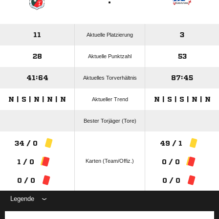
:
11
3
Aktuelle Platzierung
28
53
Aktuelle Punktzahl
41:64
87:45
Aktuelles Torverhältnis
N | S | N | N | N
N | S | S | N | N
Aktueller Trend
Bester Torjäger (Tore)
34 / 0
49 / 1
Karten (Team/Offiz.)
1 / 0
0 / 0
0 / 0
0 / 0
Legende
ANZEIGE