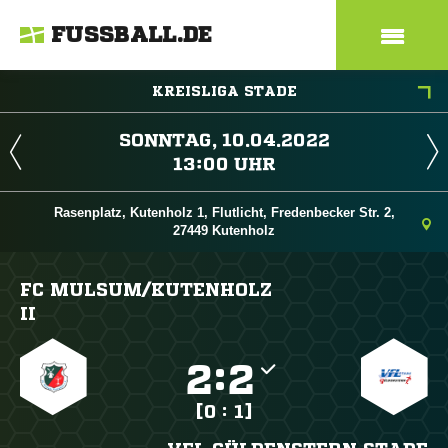
FUSSBALL.DE
KREISLIGA STADE
 
 
Rasenplatz, Kutenholz 1, Flutlicht, Fredenbecker Str. 2,
27449 Kutenholz
FC MULSUM/​KUTENHOLZ
II

:

[0 : 1]