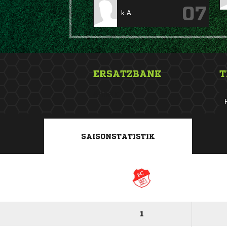
07
k.A.
ERSATZBANK
T
&nbsp;
SAISONSTATISTIK
1