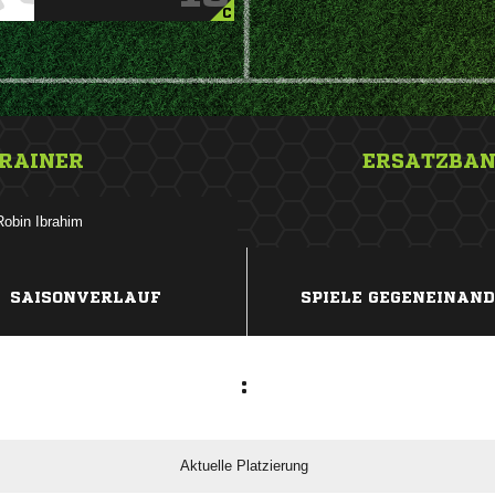
C
RAINER
ERSATZBA
 
ANZEIGE
SAISONVERLAUF
SPIELE GEGENEINAN
:
Aktuelle Platzierung