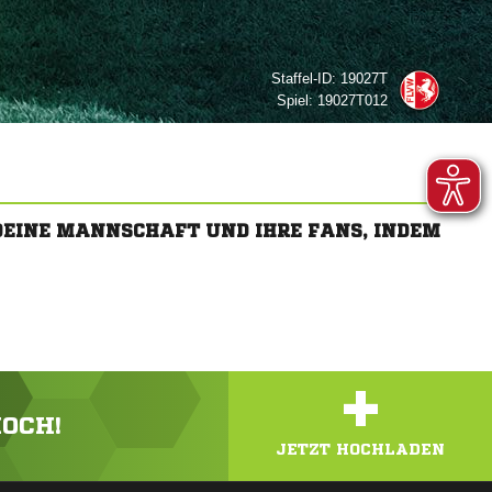
Staffel-ID:
19027T
Spiel:
19027T012
 DEINE MANNSCHAFT UND IHRE FANS, INDEM
+
HOCH!
JETZT HOCHLADEN