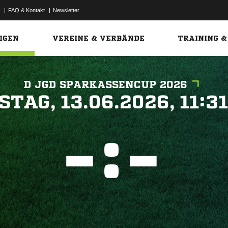
|
FAQ & Kontakt
|
Newsletter
Link
IGEN
VEREINE & VERBÄNDE
TRAINING &
D JGD SPARKASSENCUP 2026
 


:

