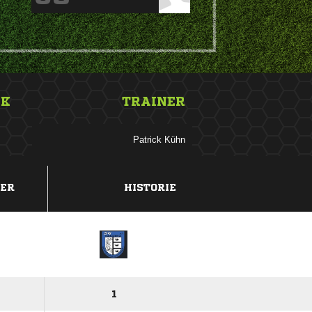
NK
TRAINER
 
DER
HISTORIE
1