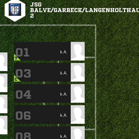
JSG
BALVE/GARBECK/LANGENHOLTHA
2
01
k.A.
T
03
k.A.
C
04
k.A.
06
k.A.
08
k.A.