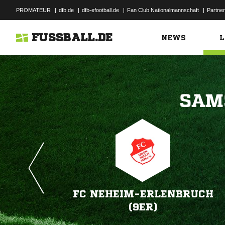
PROMATEUR
|
dfb.de
|
dfb-efootball.de
|
Fan Club Nationalmannschaft
|
Partner
FUSSBALL.DE
NEWS
L

FC NEHEIM-ERLENBRUCH
(9ER)