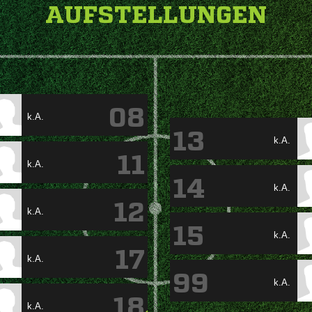
AUFSTELLUNGEN
08
k.A.
13
k.A.
11
k.A.
14
k.A.
12
k.A.
15
k.A.
17
k.A.
99
k.A.
18
k.A.