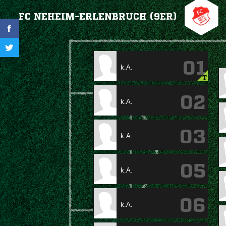
FC NEHEIM-ERLENBRUCH (9ER)
01
k.A.
T
02
k.A.
03
k.A.
05
k.A.
06
k.A.